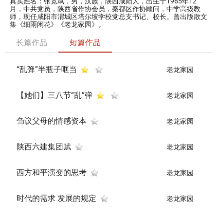
真实姓名：张宽斌，男，汉族，陕西咸阳人，出生于1965年12
月，中共党员，陕西省作协会员，秦都区作协顾问，中学高级教
师，现任咸阳市渭城区塔尔坡学校党总支书记、校长。曾出版散文
集《细雨闲花》《老龙家园》。
长篇作品
短篇作品
“乱弹”半瓶子哐当
老龙家园
【她们】三八节“乱”弹
老龙家园
刍议父母的情感资本
老龙家园
陕西六建集团赋
老龙家园
西方和平演变的思考
老龙家园
时代的需求 发展的规定
老龙家园