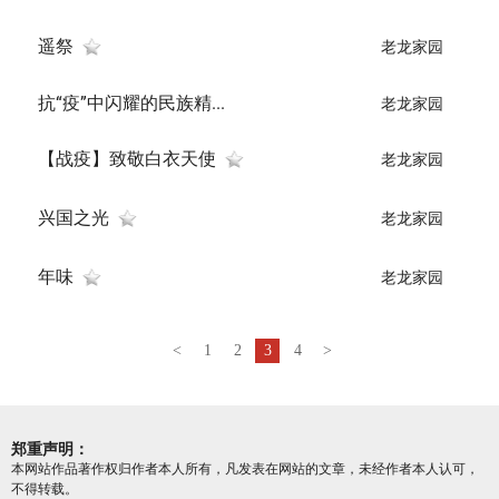
遥祭
老龙家园
抗“疫”中闪耀的民族精...
老龙家园
【战疫】致敬白衣天使
老龙家园
兴国之光
老龙家园
年味
老龙家园
<
1
2
3
4
>
郑重声明：
本网站作品著作权归作者本人所有，凡发表在网站的文章，未经作者本人认可，
不得转载。