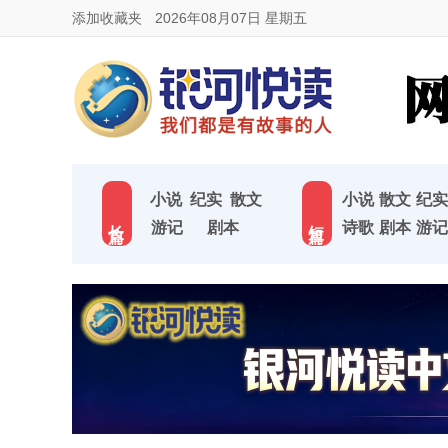
添加收藏夹
2026年08月07日 星期五
小说
纪实
散文
小说
散文
纪实
长 篇
短 篇
游记
剧本
诗歌
剧本
游记