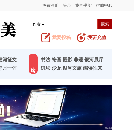
免费注册
登录
我的书架
帮助中心
我要投稿
我要充值
银河征文
书法
绘画
摄影
非遗
银河展厅
论 坛
每月一评
讲坛
沙龙
银河文旅
编读往来