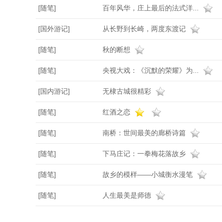
[随笔]
百年风华，庄上最后的法式洋...
[国外游记]
从长野到长崎，两度东渡记
[随笔]
秋的断想
[随笔]
央视大戏：《沉默的荣耀》为...
[国内游记]
无棣古城很精彩
[随笔]
红酒之恋
[随笔]
南桥：世间最美的廊桥诗篇
[随笔]
下马庄记：一拳梅花落故乡
[随笔]
故乡的模样——小城衡水漫笔
[随笔]
人生最美是师德