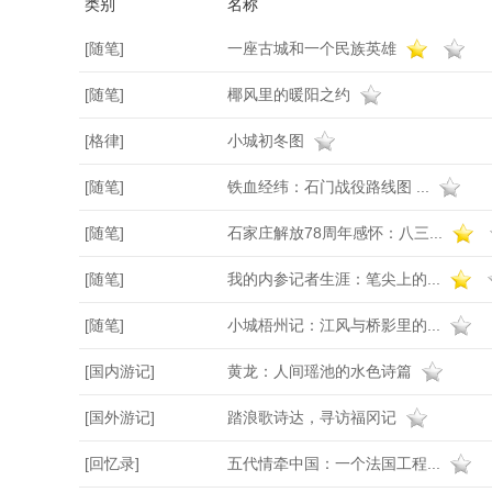
类别
名称
[随笔]
一座古城和一个民族英雄
[随笔]
椰风里的暖阳之约
[格律]
小城初冬图
[随笔]
铁血经纬：石门战役路线图 ...
[随笔]
石家庄解放78周年感怀：八三...
[随笔]
我的内参记者生涯：笔尖上的...
[随笔]
小城梧州记：江风与桥影里的...
[国内游记]
黄龙：人间瑶池的水色诗篇
[国外游记]
踏浪歌诗达，寻访福冈记
[回忆录]
五代情牵中国：一个法国工程...