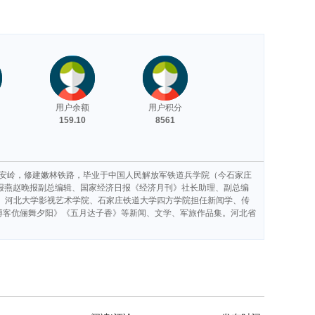
用户余额
用户积分
159.10
8561
兴安岭，修建嫩林铁路，毕业于中国人民解放军铁道兵学院（今石家庄
报燕赵晚报副总编辑、国家经济日报《经济月刊》社长助理、副总编
、河北大学影视艺术学院、石家庄铁道大学四方学院担任新闻学、传
博客伉俪舞夕阳》《五月达子香》等新闻、文学、军旅作品集。河北省