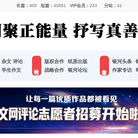
长篇：
409
短篇：
45881
VIP会员：
243
分站：
41
杂文
评论
版权合作
纸质出版
银河头条
特 色
专 题
学生作文
战略合作
银河论坛
作家专访