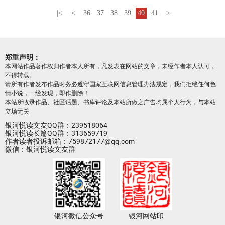
|<
<
36
37
38
39
40
41
>
郑重声明：
本网站作品著作权归作者本人所有，凡发表在网站的文章，未经作者本人认可，
不得转载。
请所有作者发布作品时务必遵守国家互联网信息管理办法规定，我们拒绝任何色
情小说，一经发现，即作删除！
本站所收录作品、社区话题、书库评论及本站所做之广告均属个人行为，与本站
立场无关
银河悦读文友QQ群：239518064
银河悦读长篇QQ群：313659719
作者读者投诉邮箱：759872177@qq.com
微信：银河悦读文友群
银河微信公众号
银河网站印