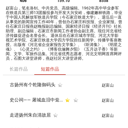
406
159.10
8558
赵富山，笔名洛钊。中共党员、高级编辑。1962年高中毕业参军
在铁道兵第三师13团服役参与开发大兴安岭，修建嫩林铁路，毕业
于中国人民解放军铁道兵学院（今石家庄铁道大学）。退伍后一直
从事党的新闻宣传工作40年，曾创办石家庄科技报、企业家报。曾
任石家庄日报燕赵晚报副总编辑、国家经济日报《经济月刊》社长
助理、副总编辑，石家庄市新闻工作者协会副主席。现任河北省经
济传媒促进会名誉会长。 退休后在石家庄城市学院、河北大学影
视艺术学院、石家庄铁道大学四方学院担任新闻学、传播学客座教
授。出版有《河北省企业家报告文学集》、《听涛集》、《明星之
魂》、《心灵之约》、《博客伉俪舞夕阳》《五月达子香》等新
闻、文学、军旅作品集。河北省优秀志愿者、河北文明网首席网评
员，石图大讲堂讲师，燕赵社区大讲堂讲师。
长篇作品
短篇作品
古扬州有个乾隆御码头
赵富山
史公祠—— 屠城血泪中耸...
赵富山
走进扬州朱自清故居
赵富山