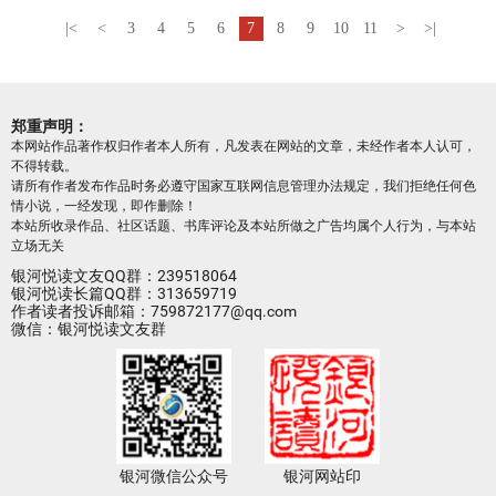
|<
<
3
4
5
6
7
8
9
10
11
>
>|
郑重声明：
本网站作品著作权归作者本人所有，凡发表在网站的文章，未经作者本人认可，
不得转载。
请所有作者发布作品时务必遵守国家互联网信息管理办法规定，我们拒绝任何色
情小说，一经发现，即作删除！
本站所收录作品、社区话题、书库评论及本站所做之广告均属个人行为，与本站
立场无关
银河悦读文友QQ群：239518064
银河悦读长篇QQ群：313659719
作者读者投诉邮箱：759872177@qq.com
微信：银河悦读文友群
银河微信公众号
银河网站印