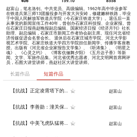
406
159.10
8558
赵富山，笔名洛钊。中共党员、高级编辑。1962年高中毕业参军
在铁道兵第三师13团服役参与开发大兴安岭，修建嫩林铁路，毕业
于中国人民解放军铁道兵学院（今石家庄铁道大学）。退伍后一直
从事党的新闻宣传工作40年，曾创办石家庄科技报、企业家报。曾
任石家庄日报燕赵晚报副总编辑、国家经济日报《经济月刊》社长
助理、副总编辑，石家庄市新闻工作者协会副主席。现任河北省经
济传媒促进会名誉会长。 退休后在石家庄城市学院、河北大学影
视艺术学院、石家庄铁道大学四方学院担任新闻学、传播学客座教
授。出版有《河北省企业家报告文学集》、《听涛集》、《明星之
魂》、《心灵之约》、《博客伉俪舞夕阳》《五月达子香》等新
闻、文学、军旅作品集。河北省优秀志愿者、河北文明网首席网评
员，石图大讲堂讲师，燕赵社区大讲堂讲师。
长篇作品
短篇作品
【抗战】正定凌霄塔下的...
赵富山
【抗战】李善勋：潼关保...
赵富山
【抗战】中美飞虎队猛将...
赵富山