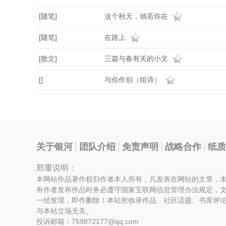
[随笔]
这个秋天，倘若你在
[随笔]
在路上
[散文]
三篇与春有关的小文
[]
与你作别（组诗）
关于银河
团队介绍
免责声明
战略合作
纸质
郑重说明：
本网站作品著作权归作者本人所有，凡发表在网站的文章，
有作者发布作品时务必遵守国家互联网信息管理办法规定，
一经发现，即作删除！本站所收录作品、社区话题、书库评
与本站立场无关。
投诉邮箱：759872177@qq.com