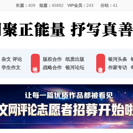
长篇：
409
短篇：
45882
VIP会员：
243
分站：
41
杂文
评论
版权合作
纸质出版
银河头条
特 色
专 题
学生作文
战略合作
银河论坛
作家专访