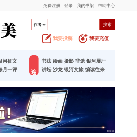
免费注册
登录
我的书架
帮助中心
我要投稿
我要充值
银河征文
书法
绘画
摄影
非遗
银河展厅
论 坛
每月一评
讲坛
沙龙
银河文旅
编读往来