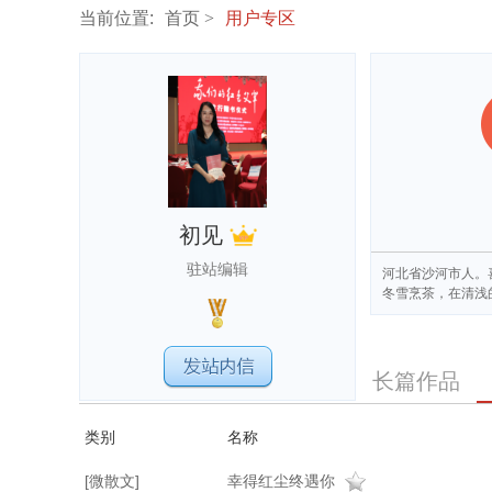
当前位置:
首页
用户专区
初见
驻站编辑
河北省沙河市人。
冬雪烹茶，在清浅
长篇作品
类别
名称
[微散文]
幸得红尘终遇你