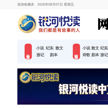
添加收藏夹
2026年08月07日 星期五
小说
纪实
散文
小说
散文
纪实
长 篇
短 篇
游记
剧本
诗歌
剧本
游记