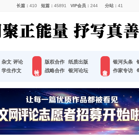
长篇：
410
短篇：
45891
VIP会员：
244
分站：
41
杂文
评论
版权合作
纸质出版
银河头条
特 色
专 题
学生作文
战略合作
银河论坛
作家专访