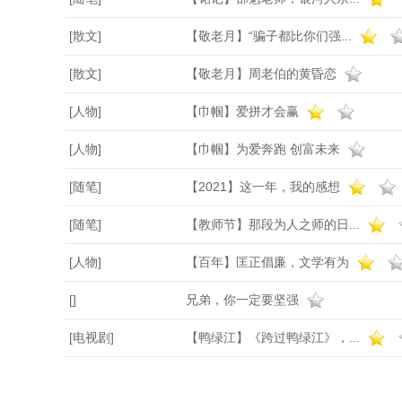
[散文]
【敬老月】“骗子都比你们强...
[散文]
【敬老月】周老伯的黄昏恋
[人物]
【巾帼】爱拼才会赢
[人物]
【巾帼】为爱奔跑 创富未来
[随笔]
【2021】这一年，我的感想
[随笔]
【教师节】那段为人之师的日...
[人物]
【百年】匡正倡廉，文学有为
[]
兄弟，你一定要坚强
[电视剧]
【鸭绿江】《跨过鸭绿江》，...