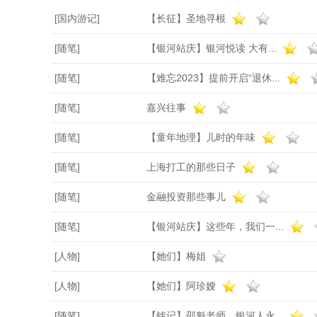
[国内游记]
【长征】圣地寻根
[随笔]
【银河站庆】银河悦读 大有...
[随笔]
【难忘2023】提前开启“退休...
[随笔]
嘉兴往事
[随笔]
【童年地理】儿时的年味
[随笔]
上海打工的那些日子
[随笔]
金融投资那些事儿
[随笔]
【银河站庆】这些年，我们一...
[人物]
【她们】梅姐
[人物]
【她们】阿珍嫂
[随笔]
【铭记】邵魁老师，银河人永...