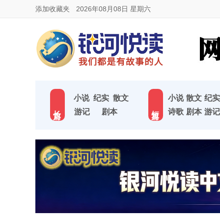
添加收藏夹
2026年08月08日 星期六
小说
纪实
散文
小说
散文
纪实
长 篇
短 篇
游记
剧本
诗歌
剧本
游记