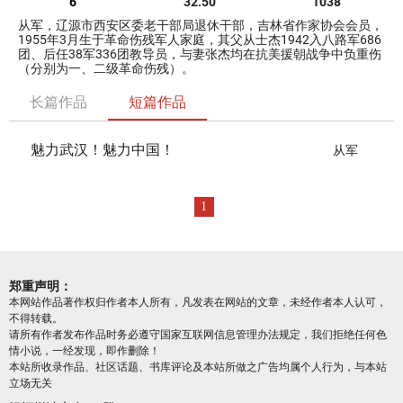
6
32.50
1038
从军，辽源市西安区委老干部局退休干部，吉林省作家协会会员，
1955年3月生于革命伤残军人家庭，其父从士杰1942入八路军686
团、后任38军336团教导员，与妻张杰均在抗美援朝战争中负重伤
（分别为一、二级革命伤残）。
长篇作品
短篇作品
魅力武汉！魅力中国！
从军
1
郑重声明：
本网站作品著作权归作者本人所有，凡发表在网站的文章，未经作者本人认可，
不得转载。
请所有作者发布作品时务必遵守国家互联网信息管理办法规定，我们拒绝任何色
情小说，一经发现，即作删除！
本站所收录作品、社区话题、书库评论及本站所做之广告均属个人行为，与本站
立场无关