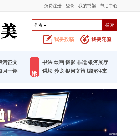
免费注册
登录
我的书架
帮助中心
我要投稿
我要充值
银河征文
书法
绘画
摄影
非遗
银河展厅
论 坛
每月一评
讲坛
沙龙
银河文旅
编读往来