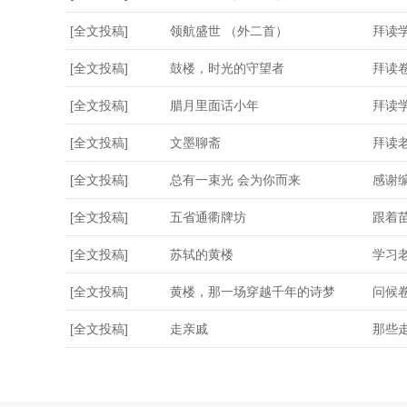
[全文投稿]
领航盛世 （外二首）
拜读
[全文投稿]
鼓楼，时光的守望者
拜读
[全文投稿]
腊月里面话小年
拜读
[全文投稿]
文墨聊斋
拜读
[全文投稿]
总有一束光 会为你而来
感谢
[全文投稿]
五省通衢牌坊
跟着
[全文投稿]
苏轼的黄楼
学习
[全文投稿]
黄楼，那一场穿越千年的诗梦
问候
[全文投稿]
走亲戚
那些