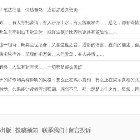
！笔法细腻、情感自然，通篇渗透真善美！
独……有人寄托爱情，有人跻身山水，有人觊觎权力……总之，都有寄情
此生育率剧烈下滑之际，或许生孩子比养狗更具有紧迫性……
这一组诗，既具尘世之像，又含尘世之音。通俗的语言、直白的描述，但
滚尘埃串连，呈现红尘万象、人间爱意，令人共情……
有终，人生有起有伏……一切都是那么美好
子的诗作均具有鲜明的风格：要么正在揭示真相，要么正在揭示真相的路
触动。如果能让读者浮想联翩、感慨不已，那一定是上佳之作。显然，诗
出版
投稿须知
联系我们
留言投诉