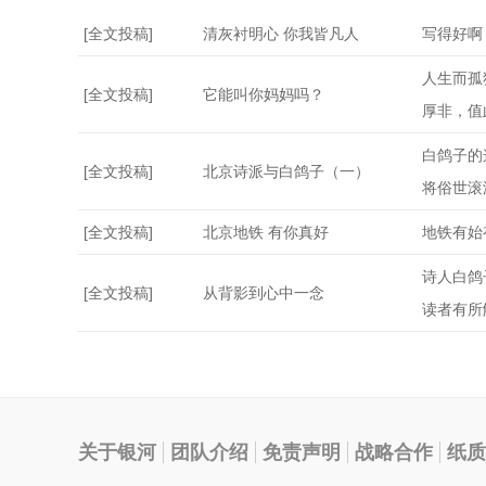
[全文投稿]
清灰衬明心 你我皆凡人
写得好啊
人生而孤
[全文投稿]
它能叫你妈妈吗？
厚非，值
白鸽子的
[全文投稿]
北京诗派与白鸽子（一）
将俗世滚
[全文投稿]
北京地铁 有你真好
地铁有始
诗人白鸽
[全文投稿]
从背影到心中一念
读者有所
关于银河
团队介绍
免责声明
战略合作
纸质