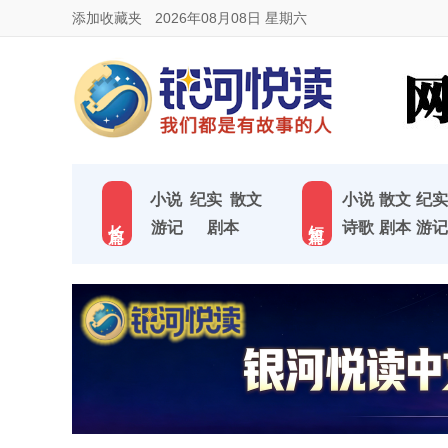
添加收藏夹
2026年08月08日 星期六
小说
纪实
散文
小说
散文
纪实
长 篇
短 篇
游记
剧本
诗歌
剧本
游记