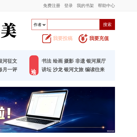
免费注册
登录
我的书架
帮助中心
我要投稿
我要充值
银河征文
书法
绘画
摄影
非遗
银河展厅
论 坛
每月一评
讲坛
沙龙
银河文旅
编读往来