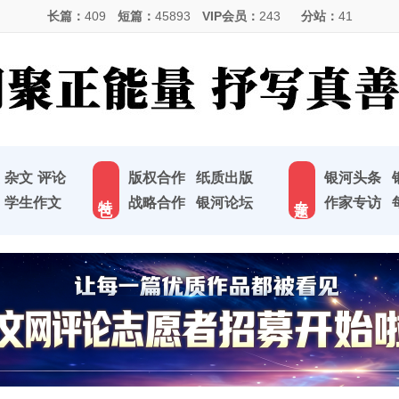
长篇：
409
短篇：
45893
VIP会员：
243
分站：
41
杂文
评论
版权合作
纸质出版
银河头条
特 色
专 题
学生作文
战略合作
银河论坛
作家专访