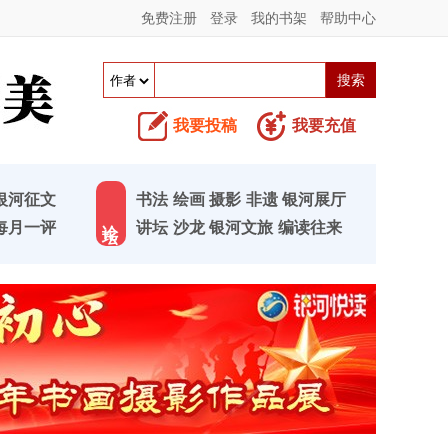
免费注册
登录
我的书架
帮助中心
我要投稿
我要充值
银河征文
书法
绘画
摄影
非遗
银河展厅
论 坛
每月一评
讲坛
沙龙
银河文旅
编读往来