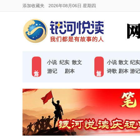
添加收藏夹
2026年08月06日 星期四
小说
纪实
散文
小说
散文
纪实
长 篇
短 篇
游记
剧本
诗歌
剧本
游记