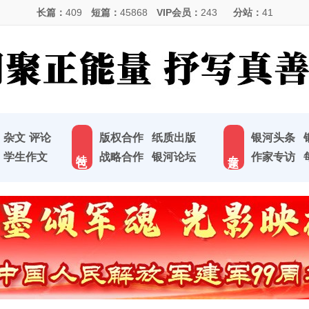
长篇：
409
短篇：
45868
VIP会员：
243
分站：
41
杂文
评论
版权合作
纸质出版
银河头条
特 色
专 题
学生作文
战略合作
银河论坛
作家专访