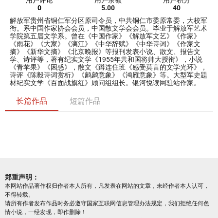
用户评论
用户余额
用户积分
0
5.00
40
解放军贵州省铜仁军分区原司令员，中共铜仁市委原常委，大校军
衔。系中国作家协会会员，中国散文学会会员。毕业于解放军艺术
学院第五届文学系。曾在《中国作家》《解放军文艺》《作家》
《雨花》《大家》《漓江》《中华辞赋》《中华诗词》《作家文
摘》《新华文摘》《北京晚报》等报刊发表小说、散文、报告文
学、诗评等，著有纪实文学《1955年共和国将帅大授衔》，小说
《青苹果》《困惑》，散文《蹲连住班《感受莫言的文学光环》，
诗评《陈毅诗词赏析》《鹧鹧意象》《鸿雁意象》等。大型军史题
材纪实文学《百面战旗红》顾问组组长。银河悦读网驻站作家。
长篇作品
短篇作品
郑重声明：
本网站作品著作权归作者本人所有，凡发表在网站的文章，未经作者本人认可，
不得转载。
请所有作者发布作品时务必遵守国家互联网信息管理办法规定，我们拒绝任何色
情小说，一经发现，即作删除！