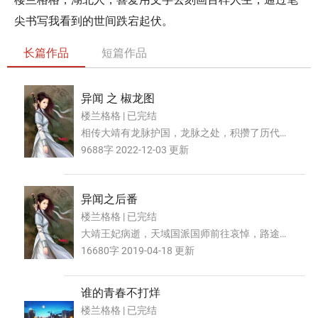
尖书写我看到的世间跌宕起伏。
长篇作品
短篇作品
异闻 之 椒龙图
楼兰格格 | 已完结
相传大靖有龙脉护国，龙脉之处，积攒了历代天
子收集的奇珍异宝无数，“椒龙图”便是寻宝图
9688字 2022-12-03 更新
示，多少年来，众...
异闻之后番
楼兰格格 | 已完结
大靖王妃病逝，天域国派国师前往哀悼，路途遥
远，车马行走月余才到长安，后经国师占卜，王
16680字 2019-04-18 更新
妃薨逝骤然，恐有...
谁的青春不打烊
楼兰格格 | 已完结