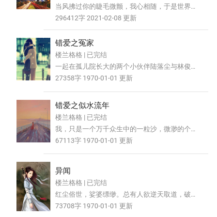
当风拂过你的睫毛微颤，我心相随，于是世界圆
满，时空里都是你，如藤蔓延。 ——借以此文，
296412字 2021-02-08 更新
怀念我那曾经无...
错爱之冤家
楼兰格格 | 已完结
一起在孤儿院长大的两个小伙伴陆落尘与林俊，
林俊的恶作剧使陆落尘失去了领养机会，从此她
27358字 1970-01-01 更新
下决心找门房的陈...
错爱之似水流年
楼兰格格 | 已完结
我，只是一个万千众生中的一粒沙，微渺的个
子，坚韧的内心，在红尘里翻滚。第一次的失
67113字 1970-01-01 更新
恋，错爱，每次都全力...
异闻
楼兰格格 | 已完结
红尘俗世，娑婆缥缈。总有人欲逆天取道，破万
物之定律，传闻坊间有一秘册，名叫《玉春
73708字 1970-01-01 更新
行》，册上记载不知何...