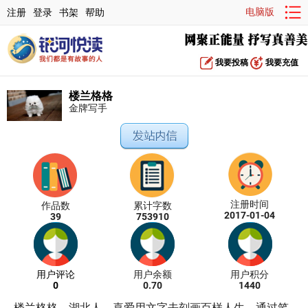
电脑版
注册
登录
书架
帮助
我要投稿
我要充值
楼兰格格
金牌写手
注册时间
作品数
累计字数
2017-01-04
39
753910
用户评论
用户余额
用户积分
0
0.70
1440
楼兰格格，湖北人，喜爱用文字去刻画百样人生，通过笔