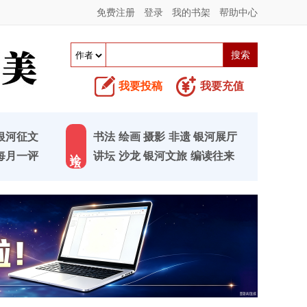
免费注册
登录
我的书架
帮助中心
我要投稿
我要充值
银河征文
书法
绘画
摄影
非遗
银河展厅
论 坛
每月一评
讲坛
沙龙
银河文旅
编读往来