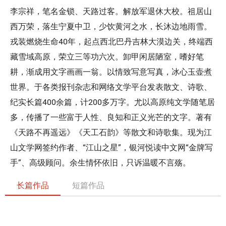
李宗祥，笔名金锁、天路过客。解放军退休大校。祖居山
西万荣，落生宁夏中卫，少饮黄河之水，长沐边地雨雪。
戎装燃烧生命40年，起点西北巴丹吉林大漠边关，终端西
藏雪域高原，荣立三等功六次。卸甲闲居陋室，嗜好笔
耕，渐成用文字画画一翁。以情致写意写真，冰心玉壶煮
世界。于各类报刊杂志和网络文学平台发表散文、诗歌、
纪实长篇400余篇，计200多万字。尤以高原纯文学随笔居
多，传播了一些富于人性、良知和正义光芒的文字。著有
《天路不再遥远》《天工石韵》等散文和诗歌集。现为江
山文学网签约作者、“江山之星”，银河悦读中文网“金牌写
手”、高级顾问。余生情怀依旧，只诉温暖不言殇。
长篇作品
短篇作品