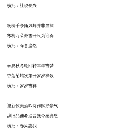
横批：社稷長兴
杨柳千条随风舞并非显摆
寒梅万朵傲雪开只为迎春
横批：春意盎然
春夏秋冬轮回转年年吉梦
杏莲菊蜡次第开岁岁祥歌
横批：岁岁吉祥
迎新饮美酒吟诗作赋抒豪气
辞旧品佳肴追昔抚今感党恩
横批：春风惠我