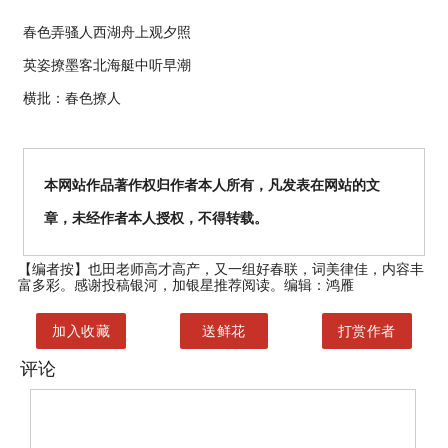
春色弄骚人西湖舟上观夕照
英姿撩墨客北海艇中听早潮
横批：春色撩人
本网站作品著作权归作者本人所有，凡发表在网站的文
章，未经作者本人授权，不得转载。
【编者按】
也田老师高才高产，又一组好春联，词美律佳，内容丰
富多彩。感谢投稿银河，加银星推荐阅读。编辑：鸿雁
加入收藏
送鲜花
打赏作者
评论