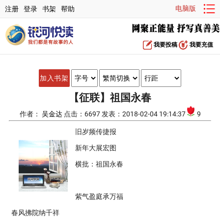
电脑版
注册
登录
书架
帮助
我要投稿
我要充值
加入书架
【征联】祖国永春
作者：
吴金达
点击：6697 发表：2018-02-04 19:14:37
9
旧岁频传捷报
新年大展宏图
横批：祖国永春
紫气盈庭承万福
春风拂院纳千祥