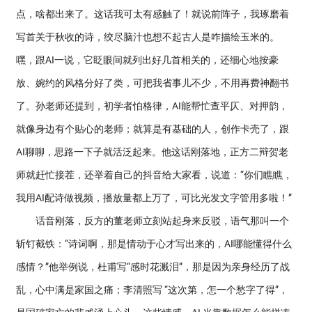
点，啥都出来了。这话我可太有感触了！就说前阵子，我琢磨着
写首关于秋收的诗，绞尽脑汁也想不起古人是咋描绘玉米的。
嘿，跟AI一说，它眨眼间就列出好几首相关的，还细心地按豪
放、婉约的风格分好了类，可把我省事儿不少，不用再费神翻书
了。孙老师还提到，初学者怕格律，AI能帮忙查平仄、对押韵，
就像身边有个贴心的老师；就算是有基础的人，创作卡壳了，跟
AI聊聊，思路一下子就活泛起来。他这话刚落地，正方二辩贺老
师就赶忙接茬，还举着自己的抖音给大家看，说道：“你们瞧瞧，
我用AI配诗做视频，播放量都上万了，可比光发文字管用多啦！”
话音刚落，反方的董老师立刻站起身来反驳，语气那叫一个
斩钉截铁：“诗词啊，那是情动于心才写出来的，AI哪能懂得什么
感情？”他举例说，杜甫写“感时花溅泪”，那是因为亲身经历了战
乱，心中满是家国之痛；李清照写 “这次第，怎一个愁字了得”，