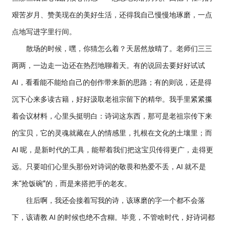
艰苦岁月、赞美现在的美好生活，还得我自己慢慢地琢磨，一点
点地写进字里行间。
散场的时候，嘿，你猜怎么着？天居然放晴了。老师们三三
两两，一边走一边还在热烈地聊着天。有的说回去要好好试试
AI，看看能不能给自己的创作带来新的思路；有的则说，还是得
沉下心来多读古籍，好好汲取老祖宗留下的精华。我手里紧紧攥
着会议材料，心里头挺明白：诗词这东西，那可是老祖宗传下来
的宝贝，它的灵魂就藏在人的情感里，扎根在文化的土壤里；而
AI 呢，是新时代的工具，能帮着我们把这宝贝传得更广，走得更
远。只要咱们心里头那份对诗词的敬畏和热爱不丢，AI 就不是
来“抢饭碗”的，而是来搭把手的老友。
往后啊，我还会接着写我的诗，该琢磨的字一个都不会落
下，该请教 AI 的时候也绝不含糊。毕竟，不管啥时代，好诗词都