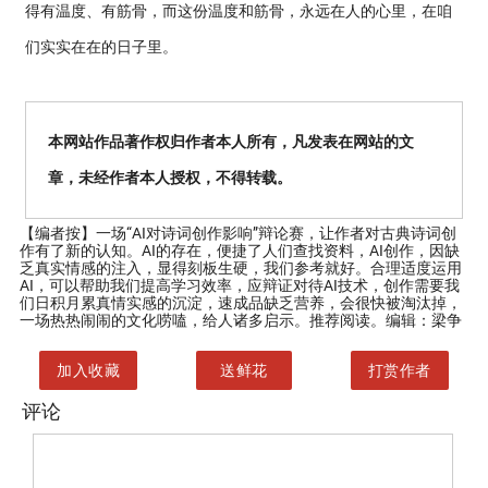
得有温度、有筋骨，而这份温度和筋骨，永远在人的心里，在咱
们实实在在的日子里。
本网站作品著作权归作者本人所有，凡发表在网站的文
章，未经作者本人授权，不得转载。
【编者按】
一场“AI对诗词创作影响”辩论赛，让作者对古典诗词创
作有了新的认知。AI的存在，便捷了人们查找资料，AI创作，因缺
乏真实情感的注入，显得刻板生硬，我们参考就好。合理适度运用
AI，可以帮助我们提高学习效率，应辩证对待AI技术，创作需要我
们日积月累真情实感的沉淀，速成品缺乏营养，会很快被淘汰掉，
一场热热闹闹的文化唠嗑，给人诸多启示。推荐阅读。编辑：梁争
加入收藏
送鲜花
打赏作者
评论