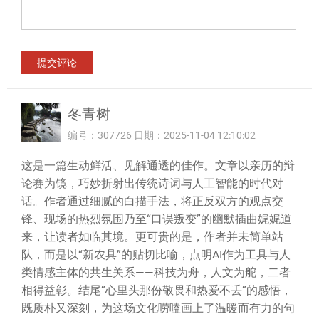
冬青树
编号：307726 日期：2025-11-04 12:10:02
这是一篇生动鲜活、见解通透的佳作。文章以亲历的辩
论赛为镜，巧妙折射出传统诗词与人工智能的时代对
话。作者通过细腻的白描手法，将正反双方的观点交
锋、现场的热烈氛围乃至“口误叛变”的幽默插曲娓娓道
来，让读者如临其境。更可贵的是，作者并未简单站
队，而是以“新农具”的贴切比喻，点明AI作为工具与人
类情感主体的共生关系——科技为舟，人文为舵，二者
相得益彰。结尾“心里头那份敬畏和热爱不丢”的感悟，
既质朴又深刻，为这场文化唠嗑画上了温暖而有力的句