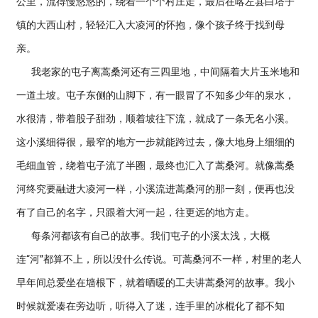
公里，流得慢悠悠的，绕着一个个村庄走，最后在喀左县白塔子
镇的大西山村，轻轻汇入大凌河的怀抱，像个孩子终于找到母
亲。
我老家的屯子离蒿桑河还有三四里地，中间隔着大片玉米地和
一道土坡。屯子东侧的山脚下，有一眼冒了不知多少年的泉水，
水很清，带着股子甜劲，顺着坡往下流，就成了一条无名小溪。
这小溪细得很，最窄的地方一步就能跨过去，像大地身上细细的
毛细血管，绕着屯子流了半圈，最终也汇入了蒿桑河。就像蒿桑
河终究要融进大凌河一样，小溪流进蒿桑河的那一刻，便再也没
有了自己的名字，只跟着大河一起，往更远的地方走。
每条河都该有自己的故事。我们屯子的小溪太浅，大概
连“河”都算不上，所以没什么传说。可蒿桑河不一样，村里的老人
早年间总爱坐在墙根下，就着晒暖的工夫讲蒿桑河的故事。我小
时候就爱凑在旁边听，听得入了迷，连手里的冰棍化了都不知