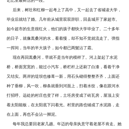
记忆里最鲜活的一段。
后来，树壮和红柳一起考上了高中，又一起去了省城读大学，
毕业后就结了婚。几年前从城里双双辞职，回县城开了家超市。
如今超市的生意很红火，他们的孩子都快大学毕业了。二十多年
的日子，就像蒿桑河的水，看着慢，却不知不觉就流走了。弹指
一挥间，当年的半大孩子，如今都已两鬓沾了霜。
现在再回蒿桑河，早就不是当年的模样了。河上架起了水泥
桥，桥面宽宽的，能过小汽车，桥栏杆上还刷了白漆，看着干净
又结实。两岸的堤坝也修葺一新，用石头砌得整整齐齐，上面还
种了垂柳，风一吹，柳条就垂到河面上，扫着水纹，像在跟河水
打招呼。远处的村庄也变了样，土坯房变成了砖瓦房，屋顶上安
着太阳能板，在太阳底下闪着光。村里的路也铺成了水泥路，走
在上面，再也不会沾一脚泥。
每年我总要回老家几趟。年迈的母亲执意守着老屋不肯走。她