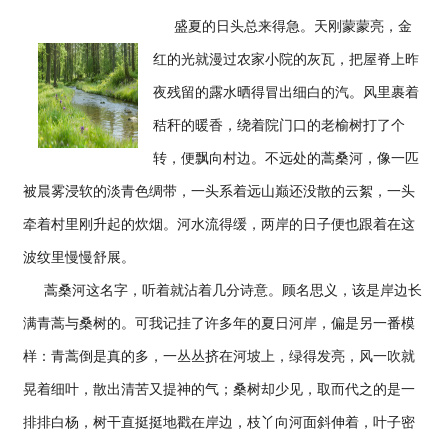
盛夏的日头总来得急。天刚蒙蒙亮，金
红的光就漫过农家小院的灰瓦，把屋脊上昨
夜残留的露水晒得冒出细白的汽。风里裹着
秸秆的暖香，绕着院门口的老榆树打了个
转，便飘向村边。不远处的蒿桑河，像一匹
被晨雾浸软的淡青色绸带，一头系着远山巅还没散的云絮，一头
牵着村里刚升起的炊烟。河水流得缓，两岸的日子便也跟着在这
波纹里慢慢舒展。
蒿桑河这名字，听着就沾着几分诗意。顾名思义，该是岸边长
满青蒿与桑树的。可我记挂了许多年的夏日河岸，偏是另一番模
样：青蒿倒是真的多，一丛丛挤在河坡上，绿得发亮，风一吹就
晃着细叶，散出清苦又提神的气；桑树却少见，取而代之的是一
排排白杨，树干直挺挺地戳在岸边，枝丫向河面斜伸着，叶子密