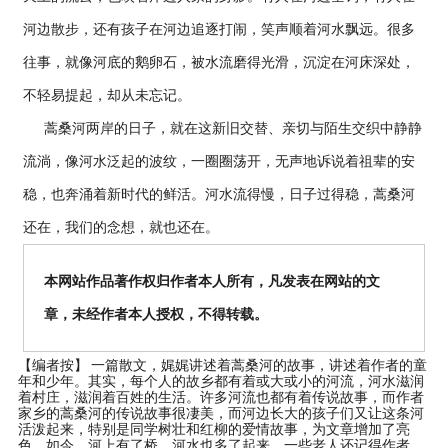
河边散步，还有孩子在河边追逐打闹，笑声顺着河水飘远。很多
往事，就像河底的鹅卵石，被水流磨得光滑，沉淀在河床深处，
不轻易提起，却从未忘记。
蒿桑河两岸的日子，就在这新旧交替、亲切与陌生交织中静静
流淌，像河水泛起的波纹，一圈圈荡开，无声地诉说着祖辈的安
稳，也奔涌着新时代的鲜活。河水流得慢，日子过得稳，蒿桑河
还在，我们的念想，就也还在。
本网站作品著作权归作者本人所有，凡发表在网站的文
章，未经作者本人授权，不得转载。
【编者按】
一篇散文，娓娓讲述着蒿桑河的故事，讲述着作者的童
年和少年。其实，每个人的故乡都有着或大或小的河流，河水滋润
着村庄，滋润着百姓的生活。许多河流也都有着传说故事，而作者
家乡的蒿桑河的传说故事很凄美，而河边长大的孩子们又让这条河
活泼起来，特别是同学树壮和红柳的爱情故事，为文章增加了亮
色。如今，河上有了桥，河水也多了起来，一些老人还记得作者，