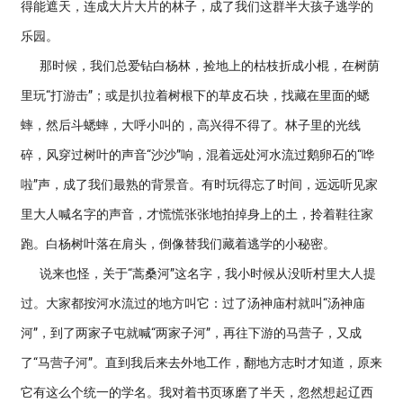
得能遮天，连成大片大片的林子，成了我们这群半大孩子逃学的
乐园。
那时候，我们总爱钻白杨林，捡地上的枯枝折成小棍，在树荫
里玩“打游击”；或是扒拉着树根下的草皮石块，找藏在里面的蟋
蟀，然后斗蟋蟀，大呼小叫的，高兴得不得了。林子里的光线
碎，风穿过树叶的声音“沙沙”响，混着远处河水流过鹅卵石的“哗
啦”声，成了我们最熟的背景音。有时玩得忘了时间，远远听见家
里大人喊名字的声音，才慌慌张张地拍掉身上的土，拎着鞋往家
跑。白杨树叶落在肩头，倒像替我们藏着逃学的小秘密。
说来也怪，关于“蒿桑河”这名字，我小时候从没听村里大人提
过。大家都按河水流过的地方叫它：过了汤神庙村就叫“汤神庙
河”，到了两家子屯就喊“两家子河”，再往下游的马营子，又成
了“马营子河”。直到我后来去外地工作，翻地方志时才知道，原来
它有这么个统一的学名。我对着书页琢磨了半天，忽然想起辽西