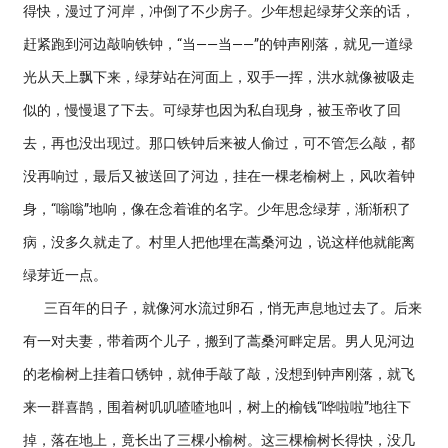
得快，漫过了河岸，冲倒了不少房子。少年想起绿芽父亲的话，
赶紧跑到河边敲响铁钟，“当——当——”的钟声刚落，就见一道绿
光从天上飘下来，绿芽站在河面上，双手一挥，洪水就像被吸走
似的，慢慢退了下去。可绿芽也因为私自现身，被玉帝收了回
去，再也没出现过。那口铁钟后来被人偷过，可不管怎么敲，都
没再响过，最后又被送回了河边，挂在一棵老榆树上，风吹着钟
身，“嗡嗡”地响，像在念着谁的名字。少年思念绿芽，渐渐积了
病，没多久就走了。村里人把他埋在蒿桑河边，说这样他就能离
绿芽近一点。
三百年的日子，就像河水流过卵石，悄无声息地过去了。后来
有一对夫妻，带着两个儿子，搬到了蒿桑河畔定居。男人见河边
的老榆树上挂着口锈钟，就伸手敲了敲，没想到钟声刚落，就飞
来一群喜鹊，围着树叽叽喳喳地叫，树上的榆钱“哗啦啦”地往下
掉，落在地上，竟长出了三棵小榆树。这三棵榆树长得快，没几