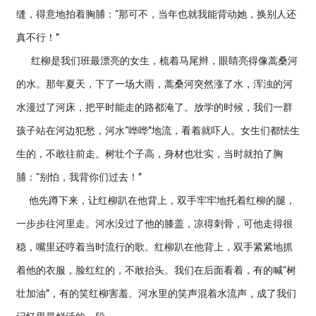
缝，得意地拍着胸脯：“那可不，当年也就我能背动她，换别人还
真不行！”
红柳是我们班最漂亮的女生，梳着马尾辫，眼睛亮得像蒿桑河
的水。那年夏天，下了一场大雨，蒿桑河突然涨了水，浑浊的河
水漫过了河床，把平时能走的路都淹了。放学的时候，我们一群
孩子站在河边犯愁，河水“哗哗”地流，看着就吓人。女生们都怯生
生的，不敢往前走。树壮个子高，身材也壮实，当时就拍了胸
脯：“别怕，我背你们过去！”
他先蹲下来，让红柳趴在他背上，双手牢牢地托着红柳的腿，
一步步往河里走。河水没过了他的膝盖，凉得刺骨，可他走得很
稳，嘴里还哼着当时流行的歌。红柳趴在他背上，双手紧紧地抓
着他的衣服，脸红红的，不敢抬头。我们在后面看着，有的喊“树
壮加油”，有的笑红柳害羞。河水里的笑声混着水流声，成了我们