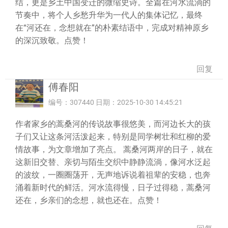
结，更是乡土中国变迁的微缩史诗。全篇在河水流淌的
节奏中，将个人乡愁升华为一代人的集体记忆，最终
在“河还在，念想就在”的朴素结语中，完成对精神原乡
的深沉致敬。点赞！
回复
傅春阳
编号：307440 日期：2025-10-30 14:45:21
作者家乡的蒿桑河的传说故事很悠美，而河边长大的孩
子们又让这条河活泼起来，特别是同学树壮和红柳的爱
情故事，为文章增加了亮点。 蒿桑河两岸的日子，就在
这新旧交替、亲切与陌生交织中静静流淌，像河水泛起
的波纹，一圈圈荡开，无声地诉说着祖辈的安稳，也奔
涌着新时代的鲜活。河水流得慢，日子过得稳，蒿桑河
还在，乡亲们的念想，就也还在。点赞！