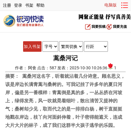
电脑版
注册
登录
书架
帮助
我要投稿
我要充值
加入书架
蒿桑河记
作者：
阿舍
点击：587 发表：2025-10-30 10:26:36
1
摘要：
蒿桑河这名字，听着就沾着几分诗意。顾名思义，
该是岸边长满青蒿与桑树的。可我记挂了许多年的夏日河
岸，偏是另一番模样：青蒿倒是真的多，一丛丛挤在河坡
上，绿得发亮，风一吹就晃着细叶，散出清苦又提神的
气；桑树却少见，取而代之的是一排排白杨，树干直挺挺
地戳在岸边，枝丫向河面斜伸着，叶子密得能遮天，连成
大片大片的林子，成了我们这群半大孩子逃学的乐园。