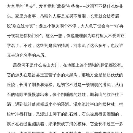
方言里的“号丧”，发音竟和“蒿桑”有些像——这词可不是什么好兆
头。家里办丧事，吊唁的人要是光哭不落泪，长辈就会皱着眉
说“别在这号丧”；要是小孩哭闹个不停，大人急了也会骂一句“再
号丧就把你扔门外”。这么一想，倒也能理解为啥村里人不爱叫它
学名了。不过，这终究是我的猜测，河水流了这么多年，也没谁
真去追究名字的来历。
蒿桑河不是什么名山大川，在地图上连个清晰的标记都没有。
它的源头在建昌县王宝营子乡的大黑沟，那地方全是起起伏伏的
丘陵，长满了荆条和矮松。起初它不过是一缕细弱的潜流，从山
石的缝隙里慢慢渗出来，像个刚睡醒的娃娃，顺着山的纹路往下
淌，遇到低洼处就积成小小的溪涧。溪水流过半山的松树林，把
松针冲得打旋，又漫过山脚下的乱石滩，石头被磨得圆溜溜的，
溪水在石缝里蹦跳着，渐渐聚成了河的模样。它全长不过三十多