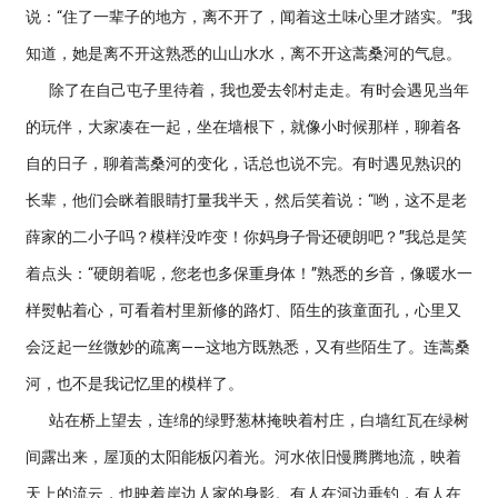
说：“住了一辈子的地方，离不开了，闻着这土味心里才踏实。”我
知道，她是离不开这熟悉的山山水水，离不开这蒿桑河的气息。
除了在自己屯子里待着，我也爱去邻村走走。有时会遇见当年
的玩伴，大家凑在一起，坐在墙根下，就像小时候那样，聊着各
自的日子，聊着蒿桑河的变化，话总也说不完。有时遇见熟识的
长辈，他们会眯着眼睛打量我半天，然后笑着说：“哟，这不是老
薛家的二小子吗？模样没咋变！你妈身子骨还硬朗吧？”我总是笑
着点头：“硬朗着呢，您老也多保重身体！”熟悉的乡音，像暖水一
样熨帖着心，可看着村里新修的路灯、陌生的孩童面孔，心里又
会泛起一丝微妙的疏离——这地方既熟悉，又有些陌生了。连蒿桑
河，也不是我记忆里的模样了。
站在桥上望去，连绵的绿野葱林掩映着村庄，白墙红瓦在绿树
间露出来，屋顶的太阳能板闪着光。河水依旧慢腾腾地流，映着
天上的流云，也映着岸边人家的身影。有人在河边垂钓，有人在