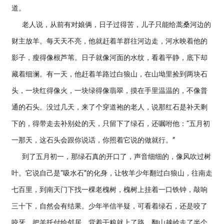
道。
老人说，从前有对娘俩，日子过得苦，儿子只能给蒿桑河边的
财主放羊。每天天不亮，他就赶着羊群往河边走，河水映着他的
影子，瘦得像根芦苇。日子就像河面的水纹，看着平静，底下却
藏着细澜。有一天，他赶着羊路过白狼山，在山坳里捡到两块石
头，一块红得像火，一块绿得像翡翠，摸在手里温温的，不像普
通的石头。没过几天，来了个穿道袍的老人，说那红石是补天剩
下的，得带走去补别处的天，只留下了绿石，还嘱咐他：“五月初
一那天，这石头会跟你说话，你照着它说的做就行。”
到了五月初一，那绿石真的开口了，声音细细的，像风吹过树
叶。它说自己是“吸水石”的化身，让牧羊少年翻过白狼山，往南走
七百里，到南天门下找一棵老槐树，槐树上挂着一口铁钟，敲响
三十下，自然会有结果。少年半信半疑，可看着绿石，还是咬了
咬牙，把羊托付给邻居，背着干粮就上了路。翻山越岭走了半个