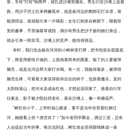
靠，车铃“叮铃”响两声，就扎进沙滩里撒欢。男生们在沙滩上追着
跑，用沙子挖土灶来烤嫩苞米，或是捡河边的鹅卵石打水漂，谁
能漂得远，谁就能引来一片喝彩；女生们则坐在树荫下，聊着班
里的趣事，手里编着草戒指，偶尔有男生把沙子扬到她们身边，
就会引来一阵笑骂。沙滩上的笑声，能传得很远。
有时，我们也会躲在河岸的小树林里打牌，把书包垫在屁股底
下，牌是用硬纸片做的，上面画着简单的图案。输了的人要被弹
脑壳，或是去河边帮大家打水喝。有一次，我输得最多，被弹得
脑壳生疼，可看着大家笑得前仰后合的样子，也跟着傻乐。直到
太阳快落山，把河水染成金红色，才想起该回家了。推着自行车
往家走，影子被夕阳拉得老长，落在沙滩上，像一串糖葫芦。
“树壮你小子，上学时就心眼多，要不是当年你背着红柳过
河，她能看上你？便宜你了！”如今老同学聚会，酒过三巡，总有
人会提起当年的事。每次说到这，树壮就会笑得眼睛眯成一条