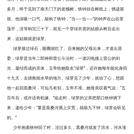
多月，终于见到了南天门下的老槐树，铁钟挂在树杈上，锈迹斑
斑。他深吸一口气，敲响了铁钟，“当——当——”的钟声在山谷里
荡开，没等响完三十下，就见一个穿绿衣裳的姑娘从树后走出
来，这姑娘就是绿芽。
绿芽接过绿石，眼圈就红了。后来她的父母出来，才道出原
委：绿芽是当年二郎神和雷公斗法时，一道闪电撞上雷公的剑
光，凝结而成的灵体，玉帝给她取名“绿芽”，还许她每年能化身四
十九天，去拯救闹水旱的地方。绿芽见了少年，就动了心，想跟
他一起回蒿桑河，可仙凡有别，玉帝不准。她母亲叹着气说：“五
百年后，或许还有机缘。”临走时，绿芽的父亲把那口铁钟摘下
来，递给少年：“要是蒿桑河遇上灾荒，就敲九下钟，绿芽会听见
的。”
少年抱着铁钟回了村，没过多久，蒿桑河就发了洪水，河水涨