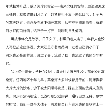
年就枝繁叶茂，成了河岸的标记——南来北往的货郎，远远望见这
三棵树，就知道快到河边了，赶紧把担子放下来歇口气；赶车马
的车夫路过，也总爱在树下铺开草席，从褡裢里掏出酒壶，就着
河水抿两口烧酒，话匣子一打开，能聊到日头偏西。
可故事终究是故事。日子久了，村里的老人走了，年轻人也没
人再提起这些传说。大家还是守着蒿桑河，过着自己的小日子，
河水也还是那样流，流过了春，流过了秋，也流过了我的少年时
代。
我上初中那会，学校在邻村，每天往返家与学校，都要经过蒿
桑河。辽西地区十年九旱，蒿桑河大多时候都是干的，河床裸着
大片大片的沙滩，沙子被太阳晒得发烫，踩在上面能烫得人直跳
脚。偶尔有涓涓细流，也浅得刚没过脚踝，通行自然无碍。放学
的时候，我们一群半大孩子，总爱把自行车往河边的白杨树上一