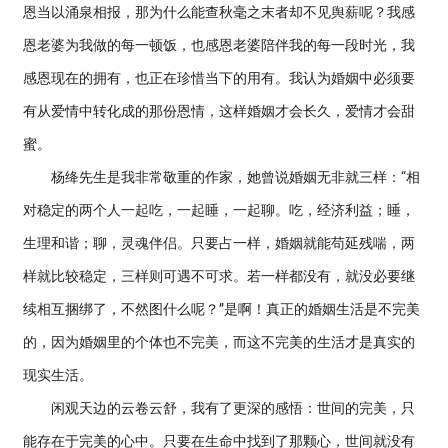
恩当以涌泉相报，那为什么能查秋毫之末者却不见舆薪呢？我感
恩老婆为我做的每一顿饭，也感恩老婆陪伴我的每一段时光，我
感恩现在的拥有，也正在珍惜当下的用有。我认为婚姻中必须要
有从爱情中转化成的那份恩情，这样婚姻才会长久，爱情才会甜
蜜。
杨绛先生是我非常敬重的作家，她曾说婚姻无非就三样：“相
对稳定的两个人一起吃，一起睡，一起聊。吃，经济利益；睡，
生理和谐；聊，灵魂伴侣。只要占一样，婚姻就能苟延残喘，两
样就比较稳定，三样则可遇不可求。若一样都没有，就没必要继
续相互捆绑了，不然图什么呢？”是啊！真正的婚姻生活是不完美
的，因为婚姻里的个体也不完美，而这不完美的生活才是真实的
现实生活。
闲观天边的云卷云舒，我有了更深的感悟：世间的完美，只
能存在于完美的心中。只要在生命中找到了那颗心，世间就没有