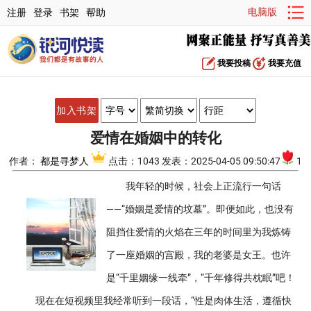
电脑版
注册
登录
书架
帮助
我要投稿
我要充值
加入书架
爱情在婚姻中的转化
作者：
都是寻梦人
点击：1043 发表：2025-04-05 09:50:47
1
我年轻的时候，社会上正流行一句话
——“婚姻是爱情的坟墓”。即便如此，也没有
阻挡住爱情的火焰在三年的时间里为我炼铸
了一座婚姻的宫殿，我的老婆是女王。也许
是“千里姻缘一线牵”，“千年修得共枕眠”吧！
现在在短视频里我经常听到一段话，“性是肉体生活，遵循快