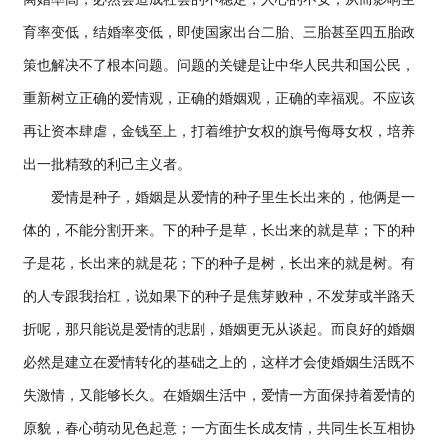
育率变低，结婚率变低，即使国家出台二胎、三胎甚至四五胎政
策也解决不了根本问题。问题的关键是让中华人民共和国公民，
重新树立正确的爱情观，正确的婚姻观，正确的幸福观。不应该
再让资本肆虐，金钱至上，打着维护女权的旗号侮辱女权，培养
出一批精致的利己主义者。
爱情是种子，婚姻是从爱情的种子里生长出来的，他俩是一
体的，不能分割开来。下的种子是草，长出来的就是草；下的种
子是花，长出来的就是花；下的种子是树，长出来的就是树。有
的人专跟我抬杠，说如果下的种子是焦芽败种，不发芽或半路夭
折呢，那只能说是爱情的悲剧，婚姻更无从谈起。而良好的婚姻
必然是建立在爱情转化的基础之上的，这样才会使婚姻生活既不
失激情，又能够长久。在婚姻生活中，爱情一方面保持着爱情的
原貌，春心萌动见色起意；一方面生长成友情，共同生长互相协