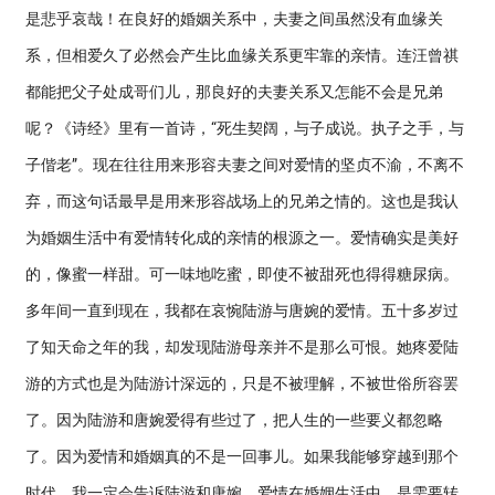
是悲乎哀哉！在良好的婚姻关系中，夫妻之间虽然没有血缘关
系，但相爱久了必然会产生比血缘关系更牢靠的亲情。连汪曾祺
都能把父子处成哥们儿，那良好的夫妻关系又怎能不会是兄弟
呢？《诗经》里有一首诗，“死生契阔，与子成说。执子之手，与
子偕老”。现在往往用来形容夫妻之间对爱情的坚贞不渝，不离不
弃，而这句话最早是用来形容战场上的兄弟之情的。这也是我认
为婚姻生活中有爱情转化成的亲情的根源之一。爱情确实是美好
的，像蜜一样甜。可一味地吃蜜，即使不被甜死也得得糖尿病。
多年间一直到现在，我都在哀惋陆游与唐婉的爱情。五十多岁过
了知天命之年的我，却发现陆游母亲并不是那么可恨。她疼爱陆
游的方式也是为陆游计深远的，只是不被理解，不被世俗所容罢
了。因为陆游和唐婉爱得有些过了，把人生的一些要义都忽略
了。因为爱情和婚姻真的不是一回事儿。如果我能够穿越到那个
时代，我一定会告诉陆游和唐婉，爱情在婚姻生活中，是需要转