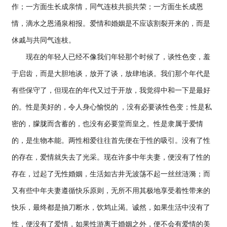
作；一方面生长成亲情，同气连枝共损共荣；一方面生长成恩
情，滴水之恩涌泉相报。爱情和婚姻是不应该割裂开来的，而是
休戚与共同气连枝。
现在的年轻人已经不像我们年轻那个时候了，谈性色变，羞
于启齿，而是大胆地谈，放开了谈，放肆地谈。我们那个年代是
有些保守了，但现在的年代又过于开放，我觉得中和一下是最好
的。性是美好的，令人身心愉悦的 ，没有必要谈性色变；性是私
密的，朦胧而含蓄的，也没有必要堂而皇之。性是隶属于爱情
的，是生物本能。两性相爱往往首先便在于性的吸引。没有了性
的存在，爱情就失去了光采。现在许多中年夫妻，便没有了性的
存在，过起了无性婚姻，生活如古井无波荡不起一丝丝涟漪；而
又有些中年夫妻遵循快乐原则，无所不用其极地享受着性带来的
快乐，最终都是抽刀断水，饮鸩止渴。诚然，如果生活中没有了
性，便没有了爱情，如果性游离于婚姻之外，便不会有爱情的美