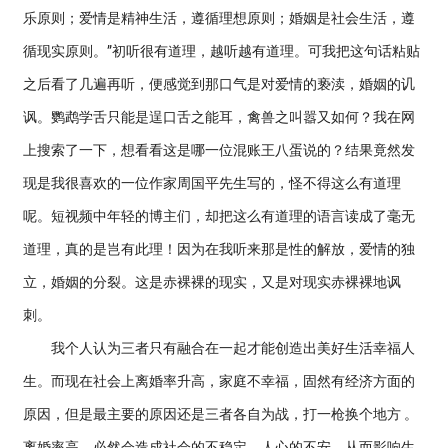
乐原则；爱情是精神生活，遵循理想原则；婚姻是社会生活，遵
循现实原则。”初听很有道理，越听越有道理。可我把这句话粘贴
之后看了几遍再听，便感觉到那口气是对爱情的亵渎，婚姻的讥
讽。鹦鹉学舌只能是逞口舌之能耳，禽兽之叫嚣又如何？我在网
上搜索了一下，想看看这是哪一位混账王八蛋说的？结果竟然发
现是我很喜欢的一位作家周国平先生写的，怪不得这么有道理
呢。短视频中年轻的博主们，却把这么有道理的语言读成了毫无
道理，真的是岂有此理！因为在我听来那是性的解放，爱情的独
立，婚姻的分裂。这是赤裸裸的现实，又是对现实赤裸裸地讽
刺。
我个人认为三者只有融合在一起才能创造出美好生活幸福人
生。而现在社会上离婚率升高，家庭不幸福，固然有经济方面的
原因，但是最主要的原因还是三者各自为战，打一枪换个地方 。
离婚率高，必然会造成社会的不稳定，人心的不安，从而影响生