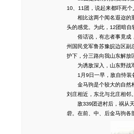
10、11团，说起来都吓死个
相比这两个闻名遐迩的
头的感觉。为此，12团暗
俗话说，有志者事竟成
州国民党军鲁苏豫皖边区副
护下，分三路向我山东解放
为诱敌深入，山东野战
1月9日一早，敌自恃装
金马驹是个较大的自然
刘庄相近，东北与北庄相邻
敌339团进村后，祸
砦。在前、中、后金马驹各