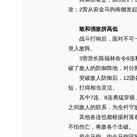
攻；2营从前金马驹南侧发
敢和强敌拼高低
战斗打响后，面对不可
突入敌阵。
3营营长陈福林命令8
破了敌人的防御阵地，对分
突破敌人防御后，12
短，打得相当灵活。
其中7连、8连勇猛穿
之间敌人的联系，为全歼守
其他各连也都根据村落
不怕伤亡，将敌各个击破。
前金马驹、中金马驹守