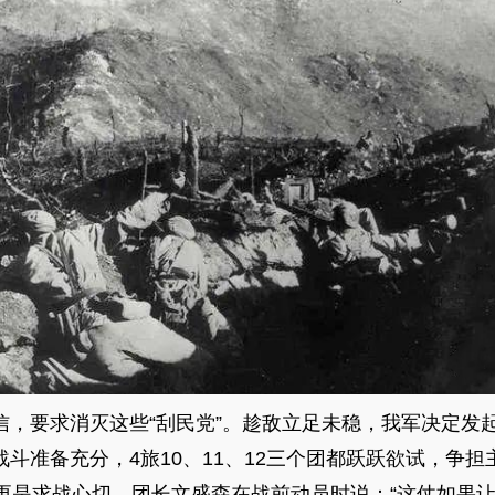
信，要求消灭这些“刮民党”。趁敌立足未稳，我军决定发
斗准备充分，4旅10、11、12三个团都跃跃欲试，争担
团更是求战心切。团长文盛森在战前动员时说：“这仗如果