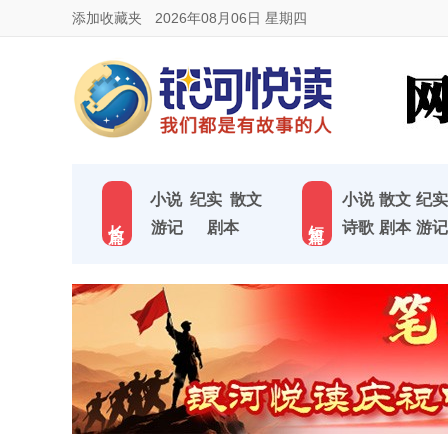
添加收藏夹
2026年08月06日 星期四
小说
纪实
散文
小说
散文
纪实
长 篇
短 篇
游记
剧本
诗歌
剧本
游记