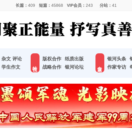
长篇：
409
短篇：
45868
VIP会员：
243
分站：
41
杂文
评论
版权合作
纸质出版
银河头条
特 色
专 题
学生作文
战略合作
银河论坛
作家专访