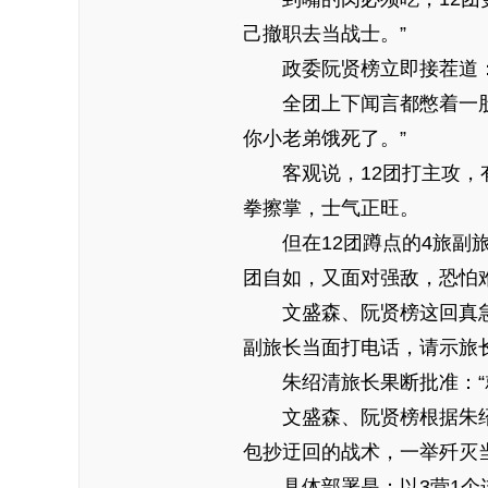
己撤职去当战士。”
政委阮贤榜立即接茬道
全团上下闻言都憋着一股
你小老弟饿死了。”
客观说，12团打主攻
拳擦掌，士气正旺。
但在12团蹲点的4旅副
团自如，又面对强敌，恐怕
文盛森、阮贤榜这回真
副旅长当面打电话，请示旅
朱绍清旅长果断批准：“
文盛森、阮贤榜根据朱
包抄迂回的战术，一举歼灭
具体部署是：以3营1