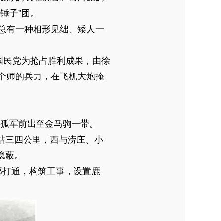
铁锤子”团。
总有一种相形见绌、矮人一
国民党为抢占胜利成果，由徐
个师的兵力，在飞机大炮掩
团孤军前出至金马驹一带。
站三四公里，西与涝庄、小
隐蔽。
部打通，构筑工事，设置鹿