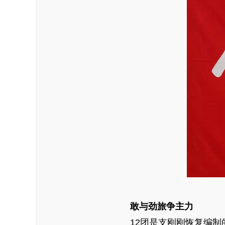
敢与劲旅争主力
12团是支刚刚恢复编