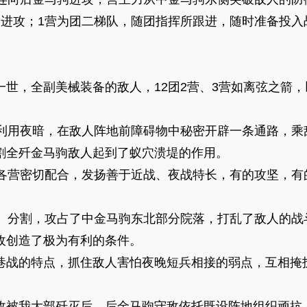
起进攻；1营为团二梯队，随团指挥所跟进，随时准备投入
一世，全副美械装备的敌人，12团2营、3营如离弦之箭
连利用夜暗，在敌人阵地前障碍物中秘密开辟一条通路，乘
割全歼金马驹敌人起到了蚁穴溃堤的作用。
团各营密切配合，发扬善于近战、夜战特长，有的攻坚，有
插、分割，攻占了中金马驹东北部分院落，打乱了敌人的战
敌创造了极为有利的条件。
巷战的特点，抓住敌人害怕夜晚短兵相接的弱点，互相掩
敌被我大部歼灭后，后金马驹守敌依托既设阵地组织顽抗