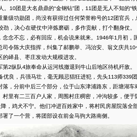
人。10团是大名鼎鼎的“金钢钻”团，11团是无人不知的“
重量级功勋团，尚没有获得过任何荣誉称号的12团官兵，
自较劲，决心在硬仗中淬炼磨砺，多作贡献，打个翻身仗。
，念念不忘，必有回应，机会说来就来。1946年1月初，
总司令陈大庆指挥，纠集了郝鹏举、冯治安、翁文庆共10
区的峄县、枣庄发动大规模进攻。
军第2纵队4旅奉命从运河线撤退到牛山后地区待机歼敌。
备优良，兵强马壮，毫无顾忌猖狂进犯，先头113师339
村落，分前中后三个部分，位于山东津浦路东，距塘湖车
。村里有二三百户人家，周围村庄稠密，冲沟较多，便于
从天降，鸡犬不宁。他们冲进百姓家中，将村民房屋院落全
部署了一个营，将团部设在前金马驹大路南侧。