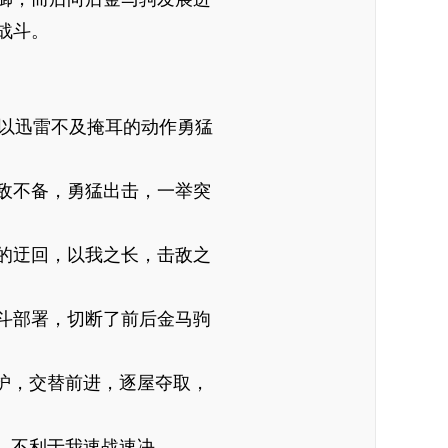
战斗。
，以迅雷不及掩耳的动作勇猛
敌不备，勇猛出击，一举突
的迂回，以我之长，击敌之
斗部署，切断了前后金马驹
护，交替前进，逐屋夺取，
，不利于我速战速决。