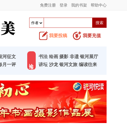
免费注册
登录
我的书架
帮助中心
我要投稿
我要充值
银河征文
书法
绘画
摄影
非遗
银河展厅
论 坛
每月一评
讲坛
沙龙
银河文旅
编读往来