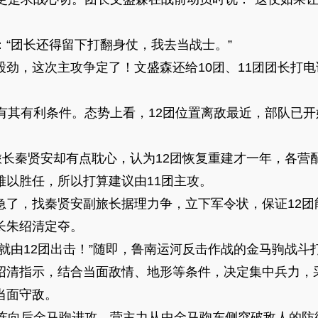
：“团长还得留下打翻身仗，我去当战士。”
劲，这次主攻争定了！文盛森还给10团、11团团长打电
，有其有利条件。态势上看，12团位置离敌最近，部队已
旅长秦贤安却有点耽心，认为12团恢复重建才一年，各营配合
难以胜任，所以打算建议由11团主攻。
急了，找秦贤安副旅长据理力争，立下军令状，保证12团
长朱绍清定夺。
就由12团出击！”随即，鲁南运河反击作战的金马驹战斗
绍清指示，结合当面敌情、地形等条件，决定集中兵力，
当面守敌。
个连向后金马驹进攻，营主力从中金马驹东侧突破敌人的防