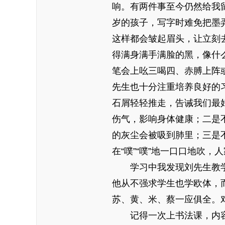
响。有两件事至今仍然给我
岁的孩子，写字时难免把墨
这样都会皱起眉头，让立刻
得满身满手满脸的黑，像什
笔会上吆三喝四、赤膊上阵
先生也十分注重培养良好的
石屑轻轻推走，告诫我们最
伤气，影响身体健康；二是
的灰尘会被吸到肺里；三是
在“噗”“噗”地一口口地吹，
学习中我发现刘先生教
他从不强求学生也学欧体，
苏、黄、米、蔡一应俱全。
记得一次上书法课，内