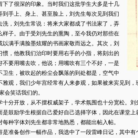
留下了很深的印象。当时我们这批学生大多是十几
弄到手上、身上、甚至脸上，刘先生每次见到我们
去洗，刘先生常说：将来大家都成了书法家了，弄
么样子。由于受刘先生的熏陶，至今我仍对那些在
或以满手满脸墨炫耀的书画家敬而远之。其次，刘
习惯，他教我们治印时要用右手的小指，将刻出的
好不要用嘴去吹，他说；用嘴吹有三个不好，一是
不卫生，被吹起的粉尘会飘落的到处都是，空气中
不雅观，我们少年宫经常有人来参观，如果被来宾见到，
人家会笑话我们的。
学十分开放，从不摆权威架子，学术氛围也十分宽松。刘
而是鼓励学生根据自己爱好自己选择字体，因此在课堂上
对每种字体刘先生都非常地熟悉，都能出帖入帖。
容是准备创作一幅作品，我选中了一段雷峰日记，其中有