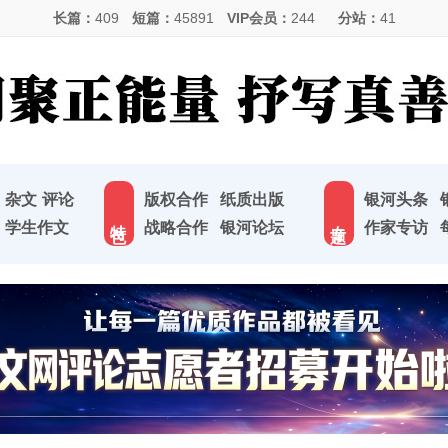
长篇：
409
短篇：
45891
VIP会员：
244
分站：
41
杂文
评论
版权合作
纸质出版
银河头条
特 色
专 题
学生作文
战略合作
银河论坛
作家专访