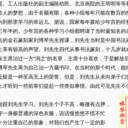
昆、工人出版社的副主编陈幼民、北京画院的王明明等等
龄人的梦想，由于名额有限，各种小组每年只能在数百的报
为到那里学习的幸运儿。据说，国家每年拨给少年宫的经
三年半的。少年宫的各种学习小组都聘请了当时最知名的
名的金石篆刻家刘博琴先生授课，刘先生当时是中国书法
上享有较高的声望。刘先生四代从事书法篆刻，十几岁就
东主席治过一方“润之”的名章，主席十分喜欢，于是解放
博琴先生再为自己治一方藏书印。在当时的那个时代，能
无疑是一种至高无上的荣誉。但是，刘先生从未向弟子们
上才听到一些前辈们提起一些类似事情。由此可见先生不
始跟刘先生学习。刘先生个子不高，略微有点胖，
穿一身极普通的深色衣服，说话慢悠悠不慌不忙
十分注重自己的形象，对我们也产生了一定的影