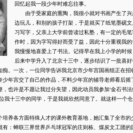
回忆起我一段少年时难忘往事。
由于受家庭的熏陶，我很小就对书画产生了兴
边玩儿，和别的孩子打架，于是就买了纸笔墨砚文
习写字，父亲上大学前曾读过私塾，有一定的毛笔
作时，因为字写得好而受了益，因此十分重视我的
我慢慢地喜爱上了书法。记得早在我上小学的时候
后来中学升入了北京十三中，逐步结识了一批喜好
如痴。一次，一位同学告诉我北京市少年宫国画组正在招
奔少年宫交了自己的作品，不料少年宫的辅导老师看后摇
，也许是不愿让我过分失望，因此动员我参加‘金石书法组
几位我十三中的同学，于是我就欣然同意了。就这样一个
个培养各方面特殊人才的课外教育基地，她汇集了全市的
就有：蝉联三界世界乒乓球冠军的庄则栋、煤炭文工团的