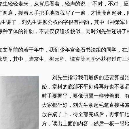
先生轻轻走来，从背后看着，轻声的说：“不对，不对，应
了两遍，接着又手把手地教我写了一遍，才慢慢直起身，
对先生讲了，刘先生讲柳公权的字很有神韵，其中《神策军
每种字体的神韵，不要仅仅追求貌似，同时刘先生还讲了
在文革前的若干年中，我们少年宫金石书法组的同学，在
获奖，其中，陆京生、柳云程、谭克等同学还获得过前三
刘先生指导我们最多的还要算是
始，章料的底部不平刻得再好也不容
时手要握平，要像研墨一样转着磨。
大家都坐好，刘先生拿起毛笔直接将
放在桌子上，待全部完成后，再细细
方，读出上面的内容，然后一板一眼地