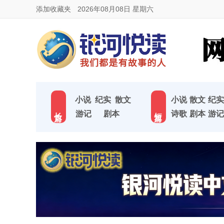
添加收藏夹
2026年08月08日 星期六
小说
纪实
散文
小说
散文
纪实
长 篇
短 篇
游记
剧本
诗歌
剧本
游记