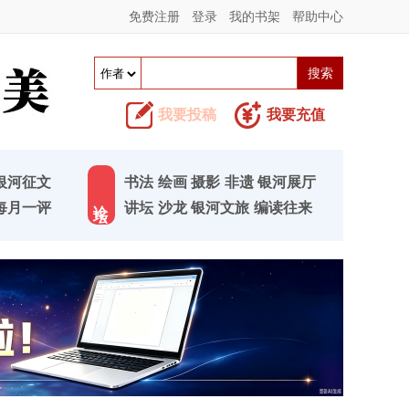
免费注册
登录
我的书架
帮助中心
我要投稿
我要充值
银河征文
书法
绘画
摄影
非遗
银河展厅
论 坛
每月一评
讲坛
沙龙
银河文旅
编读往来