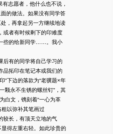
果有志愿者，他什么也不说，
上面的做法。如果没有同学答
原处，再拿起另一方继续地读
，或者有时候剩下的印难度
一些的给新同学……。我小
课后有的同学将自己学习的
作品拓印在笔记本或我们的
”下边的落款为“老骥题×年
一颗永不生锈的螺丝钉”，其
方为白文，镌刻着“一心为革
略粗以弥补其笔画过
拉的较长，有顶天立地的气
不显得左重右轻。如此珍贵的