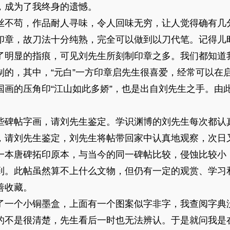
，成为了我终身的遗憾。
丝不苟，作品耐人寻味，令人回味无穷，让人觉得确有几分
印章，故刀法十分纯熟，完全可以做到以刀代笔。记得儿
了明显的指痕，可见刘先生所刻制印章之多。我们都知道
制的，其中，“元白”一方印章启先生很喜爱，经常可以在
国画的压角印“江山如此多娇”，也是出自刘先生之手。由
些碑帖字画，请刘先生鉴定。学识渊博的刘先生每次都认
，请刘先生鉴定，刘先生将帖带回家中认真地观察，次日
一本唐碑拓印原本，与当今的同一碑帖比较，侵蚀比较小
到。此帖虽然算不上什么文物，但仍有一定的观赏、学习
善收藏。
了一个小铜墨盒，上面有一个图案似字非字，我查阅字典
的不是很清楚，先生看后一时也无法辨认。于是就问我是