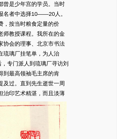
都曾是少年宫的学员。当时
名者中选择10——20人。
费，按当时粮食定量的价
老师教授课程。我所在的金
家协会的理事、北京市书法
在琉璃厂挂笔单，为人治
后，专门派人到琉璃厂寻访刘
得到最高领袖毛主席的肯
提及过。直到先生逝世一周
但治印艺术精湛，而且淡薄