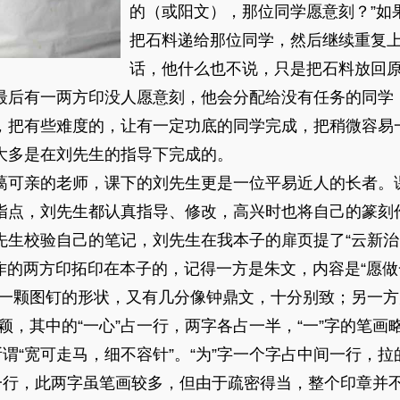
的（或阳文），那位同学愿意刻？”如
把石料递给那位同学，然后继续重复
话，他什么也不说，只是把石料放回
最后有一两方印没人愿意刻，他会分配给没有任务的同学
，把有些难度的，让有一定功底的同学完成，把稍微容易
大多是在刘先生的指导下完成的。
蔼可亲的老师，课下的刘先生更是一位平易近人的长者。
指点，刘先生都认真指导、修改，高兴时也将自己的篆刻
生校验自己的笔记，刘先生在我本子的扉页提了“云新治印
作的两方印拓印在本子的，记得一方是朱文，内容是“愿做
分像一颗图钉的形状，又有几分像钟鼎文，十分别致；另一
颖，其中的“一心”占一行，两字各占一半，“一”字的笔画
所谓“宽可走马，细不容针”。“为”字一个字占中间一行，
后一行，此两字虽笔画较多，但由于疏密得当，整个印章并