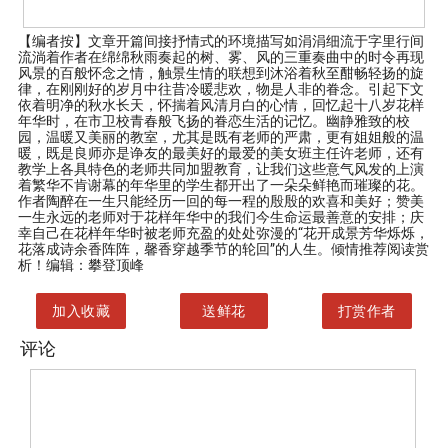
【编者按】
文章开篇间接抒情式的环境描写如涓涓细流于字里行间
流淌着作者在绵绵秋雨奏起的树、雾、风的三重奏曲中的时令再现
风景的百般怀念之情，触景生情的联想到沐浴着秋至酣畅轻扬的旋
律，在刚刚好的岁月中往昔冷暖悲欢，物是人非的眷念。引起下文
依着明净的秋水长天，怀揣着风清月白的心情，回忆起十八岁花样
年华时，在市卫校青春般飞扬的眷恋生活的记忆。幽静雅致的校
园，温暖又美丽的教室，尤其是既有老师的严肃，更有姐姐般的温
暖，既是良师亦是诤友的最美好的最爱的美女班主任许老师，还有
教学上各具特色的老师共同加盟教育，让我们这些意气风发的上演
着繁华不肯谢幕的年华里的学生都开出了一朵朵鲜艳而璀璨的花。
作者陶醉在一生只能经历一回的每一程的殷殷的欢喜和美好；赞美
一生永远的老师对于花样年华中的我们今生命运最善意的安排；庆
幸自己在花样年华时被老师充盈的处处弥漫的“花开成景芳华烁烁，
花落成诗余香阵阵，馨香穿越季节的轮回”的人生。倾情推荐阅读赏
析！编辑：攀登顶峰
加入收藏
送鲜花
打赏作者
评论