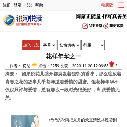
电脑版
注册
登录
书架
帮助
我要投稿
我要充值
加入书架
花样年华之一
作者：
初见
点击：2259 发表：2020-11-20 12:09:58
2
摘要：
如果说花儿盛开都焕发着馥郁的香味，那么绽放着
青春之花的故事几乎都洋溢着爱情的甜蜜。但花样年华不
仅仅只许与爱情，总有那么一段时光很美好 ，却跟爱情无
关。
绵绵的秋雨把九月的天空清洗得澄碧剔