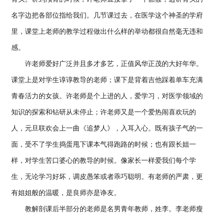
名字边把各部位指给我们。几节课过去，在医学这个神圣的学府
里，课堂上老师的教学过程做出什么样的举动都很自然毫无违和
感。
许老师爱好广泛并且多才多艺，正值风华正茂的大好年华。
课堂上是对学生谆谆教导的老师；课下是背着吉他踩着单车充满
青春活力的女孩。许老师是个上进的人，爱学习，对医学领域的
知识的探索和钻研从未停止；许老师又是一个爱热闹喜欢玩的
人，元旦联欢会上一曲《追梦人》，入耳入心。既有孩子气的一
面，受不了学生捣蛋甩下课本气得跑路的时候；也有跟长姐一
样，对学生苦口婆心的教导的时候。像家长一样爱我们每个学
生，无论学习好坏，调皮愚笨或者乖巧聪明。有老师的严肃，更
有姐姐般的温暖，是良师亦是诤友。
教解剖课后半部分的老师是名男青年教师，姓李。李老师瘦