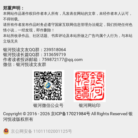
郑重声明：
本网站作品著作权归作者本人所有，凡发表在网站的文章，未经作者本人认可，
不得转载。
请所有作者发布作品时务必遵守国家互联网信息管理办法规定，我们拒绝任何色
情小说，一经发现，即作删除！
本站所收录作品、社区话题、书库评论及本站所做之广告均属个人行为，与本站
立场无关
银河悦读文友QQ群：239518064
银河悦读长篇QQ群：313659719
作者读者投诉邮箱：759872177@qq.com
微信：银河悦读文友群
银河微信公众号
银河网站印
Copyright © 2016 - 2026
京ICP备17021984号
All Rights Reserved 银
河悦读版权所有
京公网安备 11011102001125号