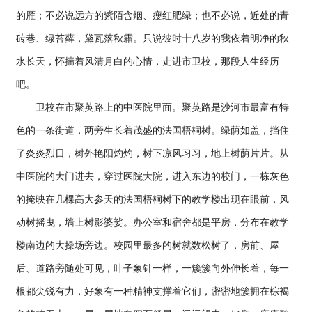
的雁；不必说远方的紫陌含烟、瘦红肥绿；也不必说，近处的青
砖巷、绿苔藓，黛瓦落秋霜。只说彼时十八岁的我依着明净的秋
水长天，怀揣着风清月白的心情，走进市卫校，那段人生经历
吧。
卫校在市聚英路上的中医院里面。聚英路是沙河市最富有特
色的一条街道，两旁生长着茂盛的法国梧桐树。绿荫如盖，挡住
了炎炎烈日，树外艳阳灼灼，树下凉风习习，地上树荫片片。从
中医院的大门进去，穿过医院大院，进入东边的校门，一栋灰色
的掩映在几棵高大参天的法国梧桐树下的教学楼出现在眼前，风
动树摇曳，墙上树影婆娑。办公室和宿舍都是平房，分布在教学
楼南边的大操场旁边。校园里最多的树就数松树了，房前、屋
后、道路旁随处可见，叶子象针一样，一簇簇向外伸长着，每一
根都尖锐有力，好象有一种精神支撑着它们，密密地簇拥在棕褐