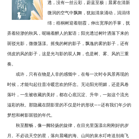
透，没有一丝云彩，蔚蓝至极；晨雾在清新
微润的空气中飘舞，犹如清泉涌动，涓涓绵
绵；梧桐树迎着朝霞，伸出宽厚的手掌，抚
弄着轻渺的秋风，呢喃着醉人的絮语；阳光透过树叶洒落下来的
斑驳光影，微微荡漾。摇曳的树的影子，飘逸的雾的影子，还有
俏皮的风的影子，这是光与影的双人舞，也是树、雾、风的三重
奏。
或许，只有在物是人非的感慨中，在每一次时令风景再现的
时候，才能勾起往昔冷暖悲欢的怀念。无论阳光明媚，还是风卷
落叶，一生被收藏的美好，都在心底沉淀、升华，一如这个流光
溢彩的秋。那隐藏在阴影里的不仅是叶的形状——还有我们年少的
梦想和树影斑驳的年代。
秋至酣畅，像一阙轻扬的旋律，在目光里荡漾出刚刚好的岁
月。不必说天空的星，落向晨曦的海、山间的泉水叮咚送别南飞