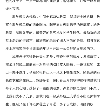
色的枝干上，一层一层地向四面舒展，远远望去，好像一座座碧
绿的宝塔。
教学楼是内楼梯，中间走廊两边教室，我是医士班八班，教
室在教学楼二楼的西侧阳面。阳光透过树影摇晃的玻璃窗，洒进
教室，温暖又美丽。最美好的意气风发的学生时代、最动听的课
堂上老师的讲课声、最难忘的老师们诲人不倦的身影。都将在这
段上演着繁华不肯谢幕的年华里开出一朵朵鲜艳而璀璨的花。
班主任许老师是位美女老师，整齐利落的短发，皮肤白皙，
鹅蛋形的脸上镶嵌着一对灵动的双眼皮大眼睛，一说话就笑，露
出一颗小虎牙，俏丽的模样让人一见之下顿生喜欢。绿色系的花
色连衣裙穿在身上，婀娜多姿，像阳春三月的杨柳那样拂过我们
每个人的心湖，荡起了一圈圈的涟漪。许老师刚走出校门不久，
比我们大不了几岁。跟我们在一起从外貌上几乎分不出老师和学
生，区别只在于许老师褪去了青涩，多了份成熟。明媚的秋日