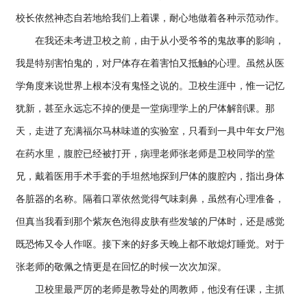
校长依然神态自若地给我们上着课，耐心地做着各种示范动作。
在我还未考进卫校之前，由于从小受爷爷的鬼故事的影响，
我是特别害怕鬼的，对尸体存在着害怕又抵触的心理。虽然从医
学角度来说世界上根本没有鬼怪之说的。卫校生涯中，惟一记忆
犹新，甚至永远忘不掉的便是一堂病理学上的尸体解剖课。那
天，走进了充满福尔马林味道的实验室，只看到一具中年女尸泡
在药水里，腹腔已经被打开，病理老师张老师是卫校同学的堂
兄，戴着医用手术手套的手坦然地探到尸体的腹腔内，指出身体
各脏器的名称。隔着口罩依然觉得气味刺鼻，虽然有心理准备，
但真当我看到那个紫灰色泡得皮肤有些发皱的尸体时，还是感觉
既恐怖又令人作呕。接下来的好多天晚上都不敢熄灯睡觉。对于
张老师的敬佩之情更是在回忆的时候一次次加深。
卫校里最严厉的老师是教导处的周教师，他没有任课，主抓