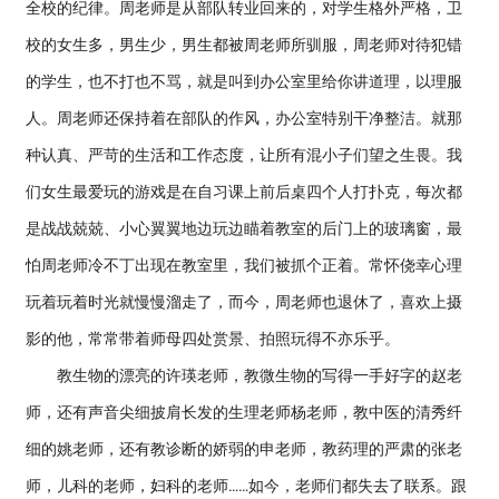
全校的纪律。周老师是从部队转业回来的，对学生格外严格，卫
校的女生多，男生少，男生都被周老师所驯服，周老师对待犯错
的学生，也不打也不骂，就是叫到办公室里给你讲道理，以理服
人。周老师还保持着在部队的作风，办公室特别干净整洁。就那
种认真、严苛的生活和工作态度，让所有混小子们望之生畏。我
们女生最爱玩的游戏是在自习课上前后桌四个人打扑克，每次都
是战战兢兢、小心翼翼地边玩边瞄着教室的后门上的玻璃窗，最
怕周老师冷不丁出现在教室里，我们被抓个正着。常怀侥幸心理
玩着玩着时光就慢慢溜走了，而今，周老师也退休了，喜欢上摄
影的他，常常带着师母四处赏景、拍照玩得不亦乐乎。
教生物的漂亮的许瑛老师，教微生物的写得一手好字的赵老
师，还有声音尖细披肩长发的生理老师杨老师，教中医的清秀纤
细的姚老师，还有教诊断的娇弱的申老师，教药理的严肃的张老
师，儿科的老师，妇科的老师……如今，老师们都失去了联系。跟