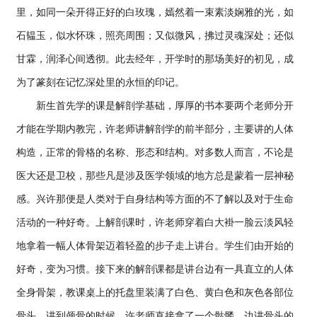
里，如同一朵开得正好的白玫瑰，嫣然着一束素淡娴雅的光，如
石韫玉，似水怀珠，照亮周围；又似微风，拂过灵魂深处；还似
甘霖，润泽心间透彻。此去经年，开学时的那场美好的初见，成
为了篆刻在记忆深处里的永恒的印记。
新生首先学的课是解剖学基础，厚厚的书本要两个老师分开
才能在学期内教完，许老师讲解剖学的前半部分，主要讲的人体
构造，正常的骨格的名称、形态和结构。对多数人而言，不论是
医大还是卫校，那些凡是涉及医学领域的地方总是蒙着一层神秘
感。兴许那便是人类对于自身结构等方面的不了解以及对于生命
活动的一种好奇。上解剖课时，许老师穿着白大褂一脸云淡风轻
地拿着一幅人体骨架迈着轻盈的步子走上讲台。学生们由开始的
好奇，变为习惯。接下来的解剖课都是讲台边有一具直立的人体
全身骨架，教课桌上的托盘里装满了白色、黄白色和灰色各部位
骨头。讲到颅骨的时候，许老师直接拿了一个骷髅，边讲骨头的