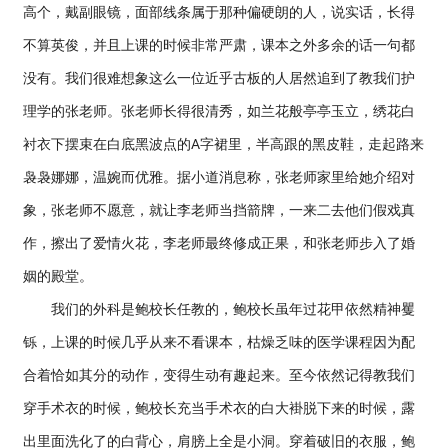
高个，戴副眼镜，面部线条属于那种偏硬朗的人，说实话，长得
不算英俊，并且上课的时候非常严肃，课本之外多余的话一句都
没有。我们很难想象这么一位近乎古板的人居然追到了教我们护
理学的张老师。张老师长得很清秀，如兰花般亭亭玉立，绣花白
衬衣下摆束在白底黑波点的A字裙里，半高跟的黑皮鞋，走起路来
袅袅娜娜，温婉而优雅。据小道消息称，张老师家里给她介绍对
象，张老师不愿意，就让李老师当挡箭牌，一来二去他们假戏真
作，擦出了爱情火花，李老师最终修成正果，和张老师步入了婚
姻的殿堂。
我们的外科是鲍校长任教的，鲍校长虽年过花甲依然精神矍
铄，上课的时候几乎从来不看课本，枯燥乏味的医学课程因为配
合着恰如其分的动作，变得生动有趣起来。至今依然记得教我们
穿手术衣的时候，鲍校长充当手术衣的白大褂脱下来的时候，露
出里面洗化了的白背心，肩膀上全是小洞。穿着破旧的衣服，鲍