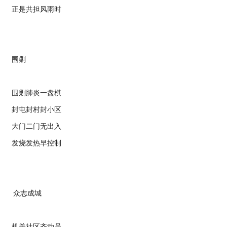
正是共担风雨时
围剿
围剿肺炎一盘棋
封屯封村封小区
大门二门无出入
发烧发热早控制
众志成城
机关社区齐动员