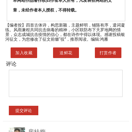
本网站作品著作权归作者本人所有，凡发表在网站的文
章，未经作者本人授权，不得转载。
【编者按】
四首古体诗，构思新颖，主题鲜明，铺陈有序，遣词凝
练。风雨兼程共同抗击病毒的精神，小区联防布下天罗地网的情
景，众志成城抗击疫情的信心，都在诗作中得以体现。感谢投稿银
河征文，为您修改了征文前缀“役”，推荐阅读。编辑:鸿雁
加入收藏
送鲜花
打赏作者
评论
房桂梅