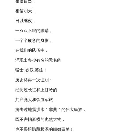
相信自己，
相信明天．
日以继夜，
一双双不眠的眼睛，
一个个疲惫的身影，
在我们的队伍中，
涌现出多少有名的无名的
猛士 ,铁汉,英雄！
历史将再一次证明：
经历过长征和上甘岭的
共产党人和铁血军旅，
抗击过地震洪水＂非典＂的伟大民族，
既不害怕豪横的庞然大物，
也不畏惧隐藏极深的细微毒菌！