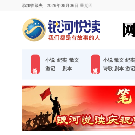
添加收藏夹
2026年08月06日 星期四
小说
纪实
散文
小说
散文
纪实
长 篇
短 篇
游记
剧本
诗歌
剧本
游记