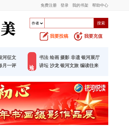
免费注册
登录
我的书架
帮助中心
我要投稿
我要充值
银河征文
书法
绘画
摄影
非遗
银河展厅
论 坛
每月一评
讲坛
沙龙
银河文旅
编读往来