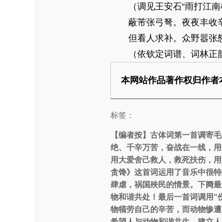
（调见王安石“雨打江南
蔽芾张弓弩。夜夜丰收辛
但看人求补。众野嚣张怒
（依钦定词谱、词林正韵
本网站作品著作权归作者
标签：
【编者按】
古体词第一首调寄毛
绝、千辛万苦，奋战在一线，用
用大爱舍己救人，救死扶伤，用
贪馋》这首词运用了音乐中很特
肆虐，祸国殃民的情景。下阕最
物和谐共处！最后一首词调用“
物犒劳自己的辛苦，而动物惨遭
希望人与动物和谐共生，建立人