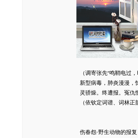
（调寄张先“鸣鞘电过，晓
新型病毒，肺炎漫漫，惊
灵骄燥。终遭报。冤仇恨
（依钦定词谱、词林正韵
伤春怨·野生动物的报复