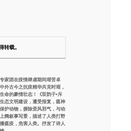
得转载。
研专家团在疫情肆虐期间艰苦卓
中外古今之抗疫精华共克时艰，
生命的豪情壮志！《双韵子•斥
生态文明建设，遭受报复，瘟神
保护动物，摒除歪风邪气，与动
的上阕叙事写景，描述了人类打野
播瘟疫，危害人类。抒发了诗人
峰