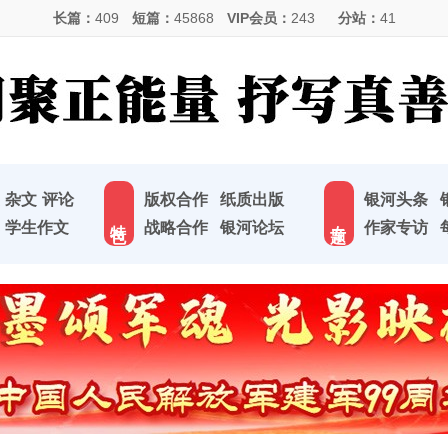
长篇：
409
短篇：
45868
VIP会员：
243
分站：
41
杂文
评论
版权合作
纸质出版
银河头条
特 色
专 题
学生作文
战略合作
银河论坛
作家专访