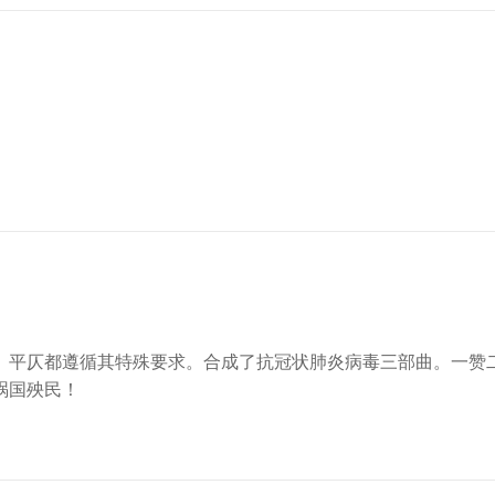
、平仄都遵循其特殊要求。合成了抗冠状肺炎病毒三部曲。一赞
祸国殃民！