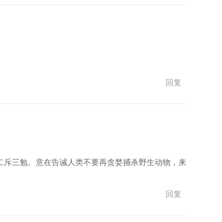
回复
二斥三勉。意在告诫人类不要再贪婪捕杀野生动物，来
回复