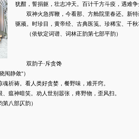
犹酣，誓捐躯，壮志冲天。百计千方斗疫，遇难争
双神火急挥鞭，今看那、方舱院里春还。新特
驱顽。时珍目，黄帝经、古典医笺。珍稀宝、千秋
（依钦定词谱、词林正韵第七部平韵）
双韵子·斥贪馋
闱静敛”）
魂祈祷。看人类好贪婪，餐野味，难开窍。
、瘟神暗笑。劝人世别嚣张，疼野物，歪风扫。
第八部仄韵）