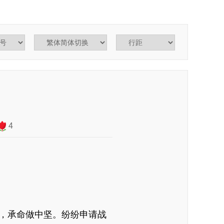
4
，承命做中坚。纷纷申请战