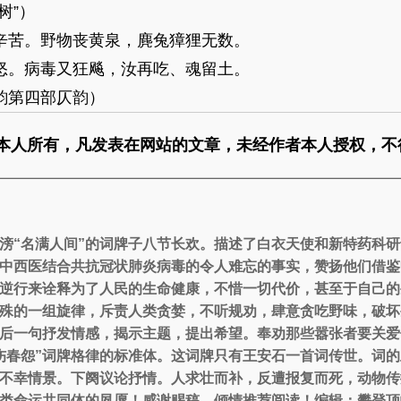
树”）
苦。野物丧黄泉，麂兔獐狸无数。
。病毒又狂飚，汝再吃、魂留土。
第四部仄韵）
本人所有，凡发表在网站的文章，未经作者本人授权，不
滂“名满人间”的词牌子八节长欢。描述了白衣天使和新特药科
中西医结合共抗冠状肺炎病毒的令人难忘的事实，赞扬他们借鉴
逆行来诠释为了人民的生命健康，不惜一切代价，甚至于自己的
殊的一组旋律，斥责人类贪婪，不听规劝，肆意贪吃野味，破坏
后一句抒发情感，揭示主题，提出希望。奉劝那些嚣张者要关爱
伤春怨”词牌格律的标准体。这词牌只有王安石一首词传世。词
不幸情景。下阕议论抒情。人求壮而补，反遭报复而死，动物传
类命运共同体的夙愿！感谢赐稿，倾情推荐阅读！编辑：攀登顶