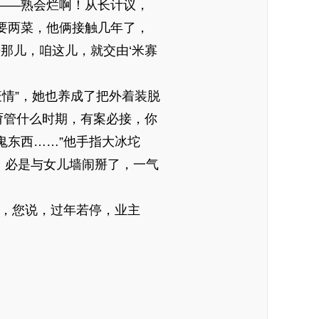
——熟会烂啊！从长计议，
要两菜，他俩接触几年了，
那儿，咱这儿，就交由‘米寡
疫情”，她也养成了把外着装脱
“甭管什么时期，有案必接，你
鬼东西……”他手指大冰坨
，必是与女儿墙闹掰了，一气
水，您说，过年若停，业主