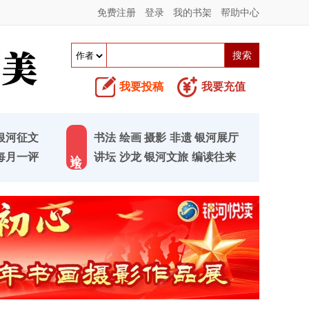
免费注册
登录
我的书架
帮助中心
我要投稿
我要充值
银河征文
书法
绘画
摄影
非遗
银河展厅
论 坛
每月一评
讲坛
沙龙
银河文旅
编读往来