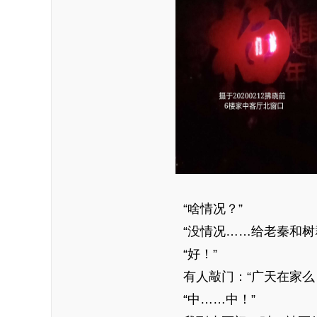
“啥情况？”
“没情况……给老秦和树
“好！”
有人敲门：“广天在家
“中……中！”