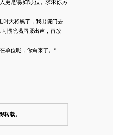
更是‘寡妇’职位。求求你另
。走时天将黑了，我出院门去
头习惯吮嘴唇嗫出声，再放
在单位呢，你甭来了。”
得转载。