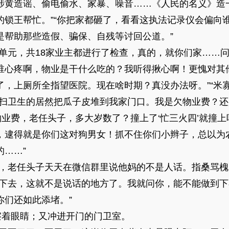
涉黄造谣、偷电偷水、家暴、噪音……《人民的名义》造
的锁王帮忙。”“你把家都砸了，看看这执法记录仪会偏向
是帮助那些造假、骗保、自残等讨回公道。”
单元，共18家业主都进行了检查，真的，就你们家……问
谁心疼啊，物业是干什么吃的？我听得揪心啊！更愧对其
，上厕所全指望医院。现在啥时期？真没办法呀。”“米寡
打扫卫生的居然把瓜子皮堆到我家门口。我是欠物业费？还
物业费，老任头子，多大岁数了？撞上了‘忙三火四’就撞
，逮得就是你们这对狗男女！抓不住你们小辫子，总以为
……”
理，老任头子天天在微信群里说他妈的不是人话。指桑骂槐
闹下去，这就不是说话的地方了。我就问你，能不能做到
你们还如此添堵。”
擦着眼睛；又冲进开门的门卫室。