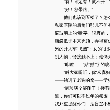
“有！肯定有！就不开！
“好！您带路。”
他们也该到五楼了？怎
私家医院的后角门那儿不但
窗玻璃上的‘囍’字。说真的
脑袋瓜子本来秃顶，弄得葛
男的开大车“飞圈”；女的很
别人物，愣接触不上；他俩
“咔嚓——”贴“囍”字
“叫大家听听，你‘米寡
——钻进了老狗的窝——学猫
“砸玻璃？能耐了！接
道，你们可以不过年的氛围；
我郑重提醒你们，法盲逃不