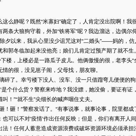
”
么这么静呢？既然“米寡妇”确定了，人肯定没出院啊！我
有两条大狼狗守着，外加“铁将军”呢？我边溜达，边偶尔
，除夕以来，我从心里没少诅咒这对“二婚头”——妈的，
优和郭冬临加起来没他亮；娘们儿肯定过预产期了就不生
少下楼，上楼必是一路瓜子皮儿。他俩傲慢的很，老李头“全
无情的很，没见崽子闹，父母找，朋友聊。
的玻璃碎了。幸亏楼下没人、没车、没一只借蹓弯儿便便的
妇’是个什么货？警察来咋地？我没嫖，她没偷，要证有证，
叫！”“就不生”尖细长的喊声咽住丈夫。
着砸！砸！”警察发话了。“有事说事，就事论事，院里都
也可以不对‘疫情’作出任何反映；但是，你们有离开人间去
出法！任何人蓄意造成资源浪费或破坏资源环境必须承担