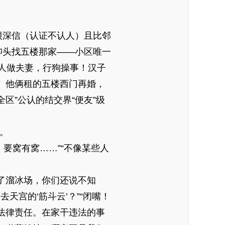
很深信（认证不认人）且比邻
仰头找五楼那家——小区唯一
仿人做夫妻，行狗操事！汉子
。他俩租的五楼西门再婚，
区”公认的结交界“便友”级
狗。
要窝有窝……”“不像某些人
成了溜冰场，你们还说不知
天宫的‘筋斗云’？”“闭嘴！
法律责任。在家干违法的事