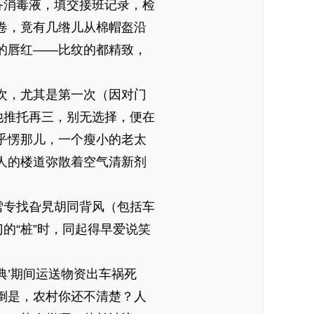
备消毒液，填交接班记录，检
卷，竟有几绺儿从棉帽盔沿
的唇红——比纹的都精致，
次，尤其是第一次（因对门
他推托再三，别无选择，便在
乎愣那儿，一个瘦小的老太
人的楼道弥散着空气清新剂
雪专找旮旯胡同背风（包括车
的“桩”时，同起得早爱说笑
典’期间运送物资出车祸死
倒是，农村你还不清楚？人