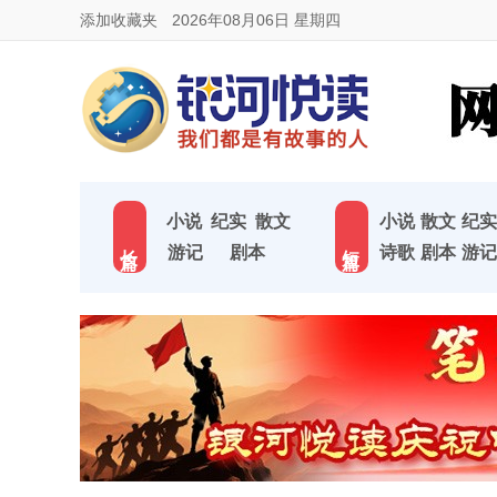
添加收藏夹
2026年08月06日 星期四
小说
纪实
散文
小说
散文
纪实
长 篇
短 篇
游记
剧本
诗歌
剧本
游记