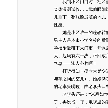
我到小区门口时，社区
查体温测试仪……我偷眼细
儿垂下；整张脸最脏的地儿
性感。
她是小区唯一的连轴转
男主人是本市小学名校的后
学校附近租下大门市，开课
太、起码有六十岁，正回放
气息——沁人心脾啊！
打听得知：瘦老太是“
与车之间的空儿）。她娘俩在
的老李头唠嗑，由老李头口
老李头还讲：“‘米寡妇
了，再没找。哼，电视里的