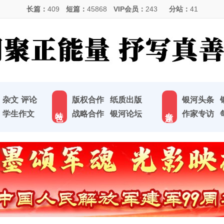
长篇：
409
短篇：
45868
VIP会员：
243
分站：
41
杂文
评论
版权合作
纸质出版
银河头条
特 色
专 题
学生作文
战略合作
银河论坛
作家专访