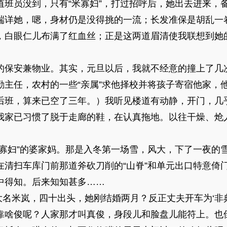
值班员没到，只有“米寡妇”，打过招呼后，她出去进来，
端详她，嗯，身材仍是没得挑的一流；长发准保是胡乱一
，白眼仁儿布满了红血丝；正是这两道眉清使我联想到她
的保安兼物业。其实，元旦以后，我就不经意的撞上了几
勤主任，农村的一些“亲属”求他择校并将孩子寄宿他家，
后班，算来已空了三年。）我听见楼道有动静，开门，几
我家已习惯了脱于走廊的鞋，在认真拖地。以往干燥、炝
米寡妇”的婆家妈。那是入冬第一场雪，风大，下了一夜的
清扫车库门前那道斧砍刀削的“山脊”和单元出口特意倚门
中得知。后来知知甚多……
’大名米岚，四十出头，她刚结婚两月？反正丈夫开车为‘非
靠啥俊呢？人家那才叫真俊，身段儿和脸盘儿能符上。也