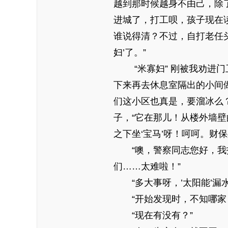
越到那时候越身不由己，除
进城了，打工呗，孩子现在
谁说得清？不过，自打老任头
妇’了。”
“米寡妇” 刚被我劝进
下来再去休息室隔出的小间做
们这小区也真是，要溜冰么
子，“它在那儿！从楼外墙壁
之下坐‘宝马’呀！呵呵。财
“噢，警察同志您好，
们……太难啦！”
“多大事呀，’太阳能’漏
“开始发现时，不知哪家
“现在有没有？”