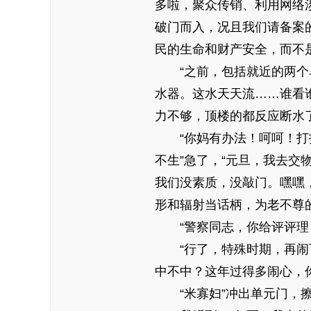
多啦，聚众传销、利用网络
破门而入，况且我们请备案
民的生命和财产安全，而不
“之前，包括就近的两个
水器。这水天天流……谁看
力不够，顶楼的都反应断水了
“你妈有办法！呵呵！
不生”急了，“元旦，我去交
我们没素质，没敲门。嘿嘿
形和辐射当话柄，为老不尊的
“警察同志，你给评评
“行了，特殊时期，再
中不中？这年过得多闹心，
“米寡妇”冲出单元门，