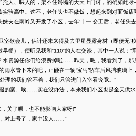
了托人、哄人的，架不住馋嘴的天天上门讨，的确如此呀
读实验高中。这不，老任头也不做饭，想起来到对面饭店
妹夫在南岭又开发了小区，去年‘十一’交工后，老任头去
门卫室歇会儿，估计还未来得及去里屋显露身材（即便无“
早餐），便听见我和“110”的人在交谈，其中一人说：
？水资源任你们给浪费掉啦……昨天，嗯，我看到了，那
的雨水管下来的吧，正砸在一辆‘宝马’轿车后风挡玻璃上
保处理的我们管不着，我们只管进门入室看究竟。”
我报的案。唉……实在没办法，本来我们小区也是全天供
水，关了呗，也不能影响大家呀!”
，对上号了，家中没人……”