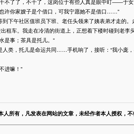
的干不了了，不干了，这岗位于有些人真是眼中盯——于女人
”“也许你家嫂子是个借口，可我宁愿她不是借口……”
0”又等到下午社区值班员下班、老任头领来了姨表弟才走的
钻进出租车。我走在冷清的街道上，正想着下楼时碰到老李
水是事；茶具是托儿。”
是人类，托儿是命运共同……手机响了，接听：“我小庞，
不进嘛！”
本人所有，凡发表在网站的文章，未经作者本人授权，不