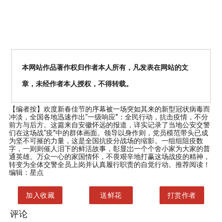
本网站作品著作权归作者本人所有，凡发表在网站的文
章，未经作者本人授权，不得转载。
【编者按】
欢度新春佳节的序幕被一场突如其来的新型冠状病毒而
冲淡，全国各地迅速作出“一级响应”：全民行动，抗击疫情，不分
前方与后方。这篇来自安徽怀远的报道，详实记录了当地公安交警
们在这场战“疫”中的群体画面。领导以身作则，党员模范带头已成
为坚不可摧的力量，这是全国抗疫分战场的缩影。一组组阻疫数
字，一则则催人泪下的鲜活故事，彰显岀一个个舍小家为大家的普
通英雄。万众一心的家国情怀，不畏艰辛地打赢这场战疫的精神，
转变为全体交警全员上岗并认真履行职责的自觉行动。推荐阅读！
编辑：星点
加入收藏
送鲜花
打赏作者
评论