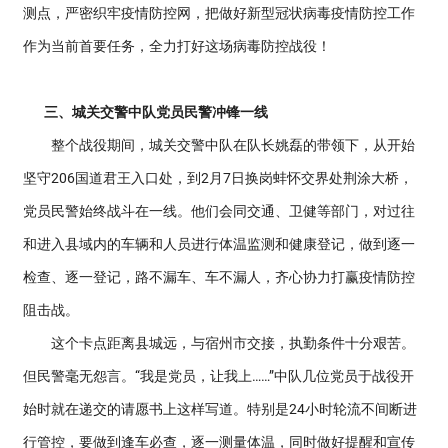
测点，严密织牢疫情防控网，把做好新型冠状病毒疫情防控工作
作为当前首要任务，全力打好这场病毒防控战役！
三、城关交警中队党员民警冲锋一线
整个战役期间，城关交警中队在队长姚磊的带领下，从开始
坚守206国道君王入口处，到2月7日换岗蚌怀交界处荆涂大桥，
党员民警始终战斗在一线。他们会同交通、卫健等部门，对过往
和进入县域内的车辆和人员进行体温监测和健康登记，做到逐一
检查、逐一登记，路不漏车、车不漏人，齐心协力打赢疫情防控
阻击战。
这个卡点距离县城远，与宿州市交接，执勤条件十分艰苦。
但民警毫无怨言。“我是党员，让我上……”中队几位党员于战役开
始时就在递交的请愿书上这样写道。特别是24小时轮流不间断进
行管控，要做到逢车必查，逐一测量体温，同时做好提醒和宣传