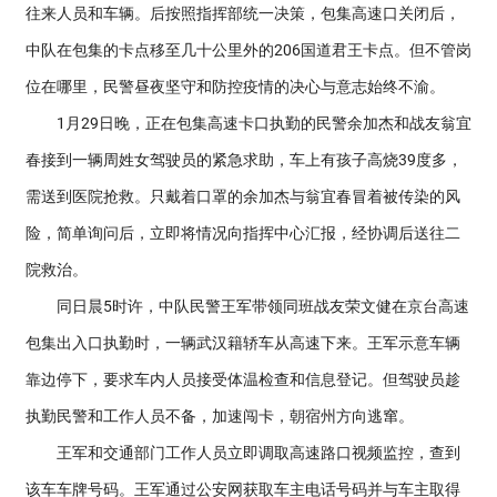
往来人员和车辆。后按照指挥部统一决策，包集高速口关闭后，
中队在包集的卡点移至几十公里外的206国道君王卡点。但不管岗
位在哪里，民警昼夜坚守和防控疫情的决心与意志始终不渝。
1月29日晚，正在包集高速卡口执勤的民警余加杰和战友翁宜
春接到一辆周姓女驾驶员的紧急求助，车上有孩子高烧39度多，
需送到医院抢救。只戴着口罩的余加杰与翁宜春冒着被传染的风
险，简单询问后，立即将情况向指挥中心汇报，经协调后送往二
院救治。
同日晨5时许，中队民警王军带领同班战友荣文健在京台高速
包集出入口执勤时，一辆武汉籍轿车从高速下来。王军示意车辆
靠边停下，要求车内人员接受体温检查和信息登记。但驾驶员趁
执勤民警和工作人员不备，加速闯卡，朝宿州方向逃窜。
王军和交通部门工作人员立即调取高速路口视频监控，查到
该车车牌号码。王军通过公安网获取车主电话号码并与车主取得