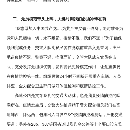
二、党员模范带头上阵，关键时刻我们必须冲锋在前
“我志愿加入中国共产党……为共产主义奋斗终身，随时准备为
党和人民牺牲一切，永不叛党。疫情不退，我们不退！”为了确保
顺利完成任务，交警大队党员民警在党旗前重温入党誓词，庄严
承诺疫情不退、警察不退。病魔面前，交管大队成立党员突击
队，充分发挥党组织优势，发挥党员先锋模范作用，让党旗飘扬
在疫情防控第一线。组织民警24小时不间断开展重点车辆、人员
排查，全力配合卫生部门做好体温检测和疫情防控工作。
高速公路是贯穿我县的交通大动脉，也是我县疫情防控的咽
喉所在。疫情发生后，交警大队抽调精干警力配合相关部门在高
速蚌西、怀远西、包集出入口设立3个疫情防控检测站，严把交通
要道；另外在206、307等国省道以及县乡公路等十个要口设立监