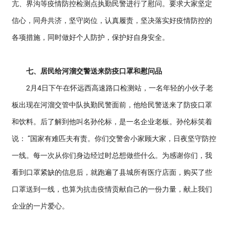
亢、界沟等疫情防控检测点执勤民警进行了慰问。要求大家坚定
信心，同舟共济，坚守岗位，认真履责，坚决落实好疫情防控的
各项措施，同时做好个人防护，保护好自身安全。
七、居民给河溜交警送来防疫口罩和慰问品
2月4日下午在怀远西高速路口检测站，一名年轻的小伙子老
板出现在河溜交管中队执勤民警面前，他给民警送来了防疫口罩
和饮料。后了解到他叫名孙伦标，是一名企业老板。孙伦标笑着
说： “国家有难匹夫有责。你们交警舍小家顾大家，日夜坚守防控
一线。每一次从你们身边经过时总想做些什么。为感谢你们，我
看到口罩紧缺的信息后，就跑遍了县城所有医疗店面，购买了些
口罩送到一线，也算为抗击疫情贡献自己的一份力量，献上我们
企业的一片爱心。