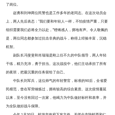
了岗位。
赵勇和刘坤两位民警也是工作多年的老同志。在这次动员会
上，两人先后表态：“我们要和年轻人一样，不怕疫情严重，只要
组织需要我们必将全力以赴，”铿锵感人，掷地有声。令人敬佩的
是，两位同志都参加过抗击非典的战斗，称得上经验丰富，沉稳
机智。
副队长冯斐斐和肖瑞瑞是刚上任不久的中队领导，两人年轻
干练，精力充沛，勇于担当。这次战役中，他们主动承担了所有
的夜班，把最沉重的任务留给了自己。
中队长刘军兵，这位帅气的年轻警官，标准的90后，全省爱
民模范，曾在军营锤炼过，拥有较高的综合素质。这次疫情蔓延
以来，至今没有回过一次家，他竭力为中队做好标杆和表率，并
为全队做好战斗保障。
今年 1月30日，蚌埠市政府下发文件，关闭全市除蚌西和仁