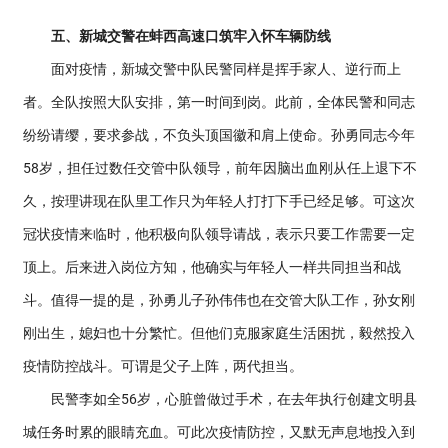
五、新城交警在蚌西高速口筑牢入怀车辆防线
面对疫情，新城交警中队民警同样是挥手家人、逆行而上
者。全队按照大队安排，第一时间到岗。此前，全体民警和同志
纷纷请缨，要求参战，不负头顶国徽和肩上使命。孙勇同志今年
58岁，担任过数任交管中队领导，前年因脑出血刚从任上退下不
久，按理讲现在队里工作只为年轻人打打下手已经足够。可这次
冠状疫情来临时，他积极向队领导请战，表示只要工作需要一定
顶上。后来进入岗位方知，他确实与年轻人一样共同担当和战
斗。值得一提的是，孙勇儿子孙伟伟也在交管大队工作，孙女刚
刚出生，媳妇也十分繁忙。但他们克服家庭生活困扰，毅然投入
疫情防控战斗。可谓是父子上阵，两代担当。
民警李如全56岁，心脏曾做过手术，在去年执行创建文明县
城任务时累的眼睛充血。可此次疫情防控，又默无声息地投入到