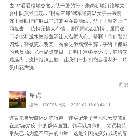
去？”看看榴城交警大队干警的行：朱岗新城河溜城关
各中队英雄显现，“拼命三郎”驾车送高温女子去医院，
陈干警眼睛红肿成了灯笼冲在最前线，父子干警齐上阵
两担当……疫情无情人有情，警民同心战疫情，居民送
口罩饮料送水饺煨鱼汤让人温暖入心。是啊！你们警灯
闪烁，警徽更加明亮，胸前党徽熠熠生辉，手臂上佩戴
的党员袖标尤显温暖夺目。是啊！寒冬要远去，静待灾
难远离，疫情烟消云散，让我们一起拥抱春暖花开，欣
赏山花烂漫
回复
星点
编号：100758 日期：2020-02-13 06:44:11
这篇来自安徽怀远的报道，详实记录了当地公安交警们
在这场战“疫”中的群体画面。领导以身作则，党员模范
带头已成为坚不可摧的力量，这是全国抗疫分战场的缩