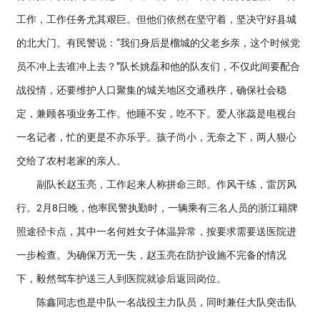
工作，工作任务尤其艰巨。但他们依然在坚守着，坚决守好县城
的北大门。有民警说：“我们身后是榴城的父老乡亲，这个时候党
员不冲上去谁冲上去？”队长姚磊和他的队友们，不仅此间要配合
战役情，还要维护人口聚集的城关地区交通秩序，确保社会稳
定，兼顾各项业务工作。他睡不安，吃不下。爱人张蕊是电视台
一名记者，忙的更是不亦乐乎。孩子尚小，无奈之下，两人狠心
交给了农村老家的亲人。
副队长赵玉亮，工作起来人称拼命三郎。作风干练，雷厉风
行。2月8日晚，他率民警执勤时，一辆乘有三名人员的浙江籍牌
照途径卡点，其中一名何姓女子体温异常，按要求需要送医院进
一步检查。为确保万无一失，赵玉亮在防护设施不完备的情况
下，毅然驾车护送三人到医院就诊后返回岗位。
陈鑫同志也是中队一名战役主力队员，同时兼任大队突击队