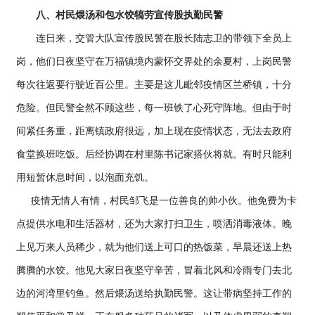
八、村民煨汤和包水饺犒劳宣传股执勤民警
连日来，交管大队宣传股民警在股长陆志卫的带领下全员上
岗，他们日夜坚守在万福镇境内蒙怀交界处的余夏村，上岗民警
每次往返要行驶近百公里。主要是这儿毗邻疫情区兰桥镇，十分
危险。但民警全然不顾这些，每一班铁了心死守阵地。但由于时
间紧任务重，距离镇政府很远，加上现在疫情状态，无法去政府
食堂换班吃饭。后经协调在村里陈书记家搭伙将就。有时只能利
用短暂休息时间，以泡面充饥。
疫情无情人有情，村民邹飞是一位善良的帅小伙。他免费为卡
点提供水电和生活器材，还为大家打扫卫生，喷洒消毒液体。晚
上见万来人员稀少，就为他们送上可口的热饭菜，早晨还送上热
腾腾的水饺。他见大家日夜坚守辛苦，冒着北风和冷雨专门去北
边的河湾里钓鱼。然后煨汤送给执勤民警。这让带病坚持工作的