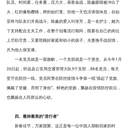
队员。时间紧，任务重，压力大，昼夜奋战，陈鑫眼睛被冲出了
火，红的像熟樱桃，肿的如灯笼。但他一天也没请假休息，自始
至终与队友们并肩战斗。陈鑫的爱人叫张芳，是一名护士，她为
了支持配合丈夫工作，在整个冠毒流行期间，既要在自己的岗位
上尽职尽责，又要照顾好家庭和幼小的孩子。夫妻挽手战役情，
共为他人保安康。
一名党员就是一面旗帜，一个支部就是一个堡垒。从今年1月
26日起，怀远县公安局交通管理大队5个支部，88名党员，每天
坚守在防控一线。党员民警在防控疫情斗争第一线“插起了党旗、
佩戴了党徽、亮明了身份”。鲜艳的党旗，飘扬在疫情防控前沿，
也飘扬在人民群众的心砍。
四、最帅最美的“逆行者”
新春佳节，万家团聚。这正是每一位中国人期盼回家的时