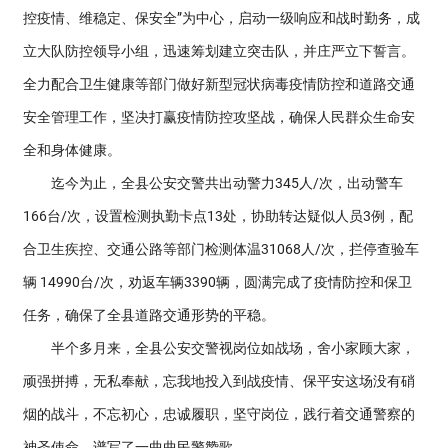
控疫情、维稳定、保安全”为中心，启动一级响应和战时勤务，成
立大队防控领导小组，迅速筹划建立突击队，并庄严立下誓言。
全力配合卫生健康等部门做好新型冠状病毒疫情防控和道路交通
安全管理工作，坚决打赢疫情防控攻坚战，确保人民群众生命安
全和身体健康。
迄今为止，全县公安交警共出动警力345人/次，出动警车
166台/次，设置检测执勤卡点13处，协助转达疑似人员3例，配
合卫生疾控、交通公路等部门检测体温31068人/次，拦停查验车
辆 14990台/次，劝返车辆3390辆，圆满完成了疫情防控和保卫
任务，确保了全县道路交通形势的平稳。
半个多月来，全县公安交警视岗位如战场，舍小家顾大家，
顽强拼搏，无私奉献，忘我地投入到战疫情、保平安这场没有硝
烟的战斗，不忘初心，忠诚履职，坚守岗位，践行着交通警察的
神圣使命，谱写了一曲曲民警赞歌。