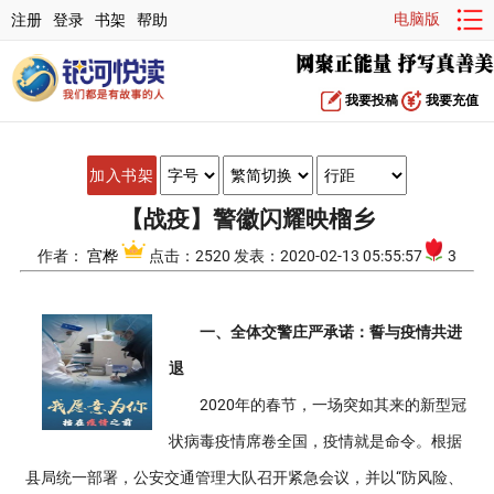
电脑版
注册
登录
书架
帮助
我要投稿
我要充值
加入书架
【战疫】警徽闪耀映榴乡
作者：
宫桦
点击：2520 发表：2020-02-13 05:55:57
3
一、全体交警庄严承诺：誓与疫情共进
退
2020年的春节，一场突如其来的新型冠
状病毒疫情席卷全国，疫情就是命令。根据
县局统一部署，公安交通管理大队召开紧急会议，并以“防风险、