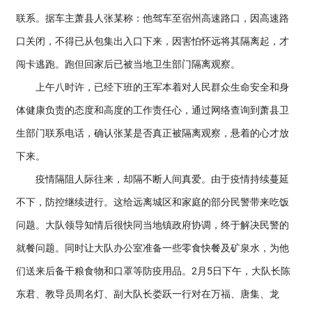
联系。据车主萧县人张某称：他驾车至宿州高速路口，因高速路
口关闭，不得已从包集出入口下来，因害怕怀远将其隔离起，才
闯卡逃跑。跑但回家后已被当地卫生部门隔离观察。
上午八时许，已经下班的王军本着对人民群众生命安全和身
体健康负责的态度和高度的工作责任心，通过网络查询到萧县卫
生部门联系电话，确认张某是否真正被隔离观察，悬着的心才放
下来。
疫情隔阻人际往来，却隔不断人间真爱。由于疫情持续蔓延
不下，防控继续进行。这给远离城区和家庭的部分民警带来吃饭
问题。大队领导知情后很快同当地镇政府协调，终于解决民警的
就餐问题。同时让大队办公室准备一些零食快餐及矿泉水，为他
们送来后备干粮食物和口罩等防疫用品。2月5日下午，大队长陈
东君、教导员周名灯、副大队长娄跃一行对在万福、唐集、龙