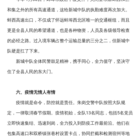
和集之外的所有高速通道，这给新城中队的执勤难度再次加大。
蚌西高速出口，不仅成了怀远蚌埠西北区唯一的交通枢纽，而且
更是全县人民的希望通道，也是各种物资，人员及各级领导检查
的必经之路。过入境车辆占整个运输总量的三分之二，但新城中
队硬是扛了下来。
新城中队全体民警鼓足精神，携手同心，全力值守，坚决守
住了全县人民的东大门。
六、疫情无情人有情
疫情就是命令，防控就是责任。朱岗交警中队按照大队规
定，一律取消春节假期。疫情初始，全队13名同志，包括5名党员
立即快速集结、迅速到岗，全力投入到防疫工作最前沿。他们在
包集高速口和双桥镇张巷村设置卡点，协同拦截和检测宿州等地