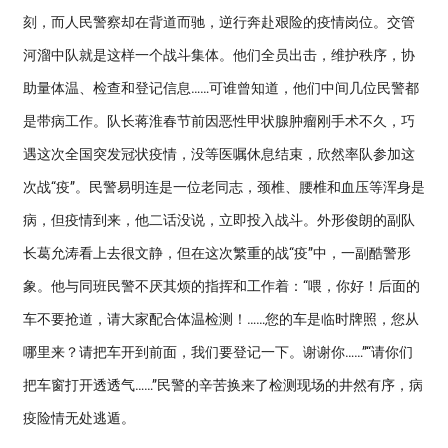
刻，而人民警察却在背道而驰，逆行奔赴艰险的疫情岗位。交管
河溜中队就是这样一个战斗集体。他们全员出击，维护秩序，协
助量体温、检查和登记信息……可谁曾知道，他们中间几位民警都
是带病工作。队长蒋淮春节前因恶性甲状腺肿瘤刚手术不久，巧
遇这次全国突发冠状疫情，没等医嘱休息结束，欣然率队参加这
次战“疫”。民警易明连是一位老同志，颈椎、腰椎和血压等浑身是
病，但疫情到来，他二话没说，立即投入战斗。外形俊朗的副队
长葛允涛看上去很文静，但在这次繁重的战“疫”中，一副酷警形
象。他与同班民警不厌其烦的指挥和工作着：“喂，你好！后面的
车不要抢道，请大家配合体温检测！……您的车是临时牌照，您从
哪里来？请把车开到前面，我们要登记一下。谢谢你……”“请你们
把车窗打开透透气……”民警的辛苦换来了检测现场的井然有序，病
疫险情无处逃遁。