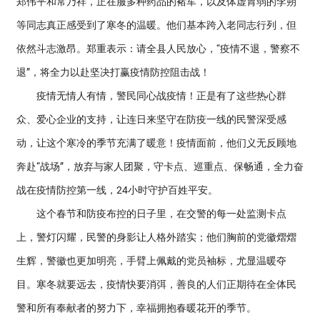
郑伟平和常乃祥，正在服多种药品的褚军，以及体虚胃弱的李朔
等同志真正感受到了寒冬的温暖。他们基本跨入老同志行列，但
依然斗志激昂。郑重表示：请全县人民放心，“疫情不退，警察不
退”，将全力以赴坚决打赢疫情防控阻击战！
疫情无情人有情，警民同心战疫情！正是有了这些热心群
众、爱心企业的支持，让连日来坚守在防疫一线的民警深受感
动，让这个寒冷的季节充满了暖意！疫情面前，他们义无反顾地
奔赴“战场”，放弃与家人团聚，守卡点、巡重点、保畅通，全力奋
战在疫情防控第一线，24小时守护百姓平安。
这个春节和防疫布控的日子里，在交警的每一处监测卡点
上，警灯闪耀，民警的身影让人格外踏实；他们胸前的党徽熠熠
生辉，警徽也更加明亮，手臂上佩戴的党员袖标，尤显温暖夺
目。寒冬就要远去，疫情快要消弭，善良的人们正期待在全体民
警和所有奉献者的努力下，幸福拥抱春暖花开的季节。