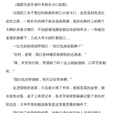
（题图为原作者叶本静在卡口执勤）
与我院三名干警赶到蒋家村村口大道卡口，这里是村民进出
必经之路，一根长长的绳子拴在道路两侧，悬挂在树杆上的两个
大喇叭张着大嘴巴，不知疲倦地播放着抗击疫情常识；一旁破旧
老屋的屋檐下，几名大爷大妈盯着路口……
一位大妈热情招呼我们：“你们也来执勤啊？”
“对对，是呢，我们是钟楼区检察院的志愿者。”
“哦，辛苦你们啦，带酒精了吗？这儿就缺酒精，口罩手套都
有。”
“我们也没带酒精，明天记住带来啊。”
走进昏暗的老屋，只见柴火堆了半间，摇摇晃晃的桌凳，烧
水壶热水瓶，桌子上有登记本，各式字体密密麻麻记载了来往村
民信息，大爷手里的额温枪算是这里最贵重的物件了。
我们的工作是协助村委，对每个进出村子的人员询问登记，