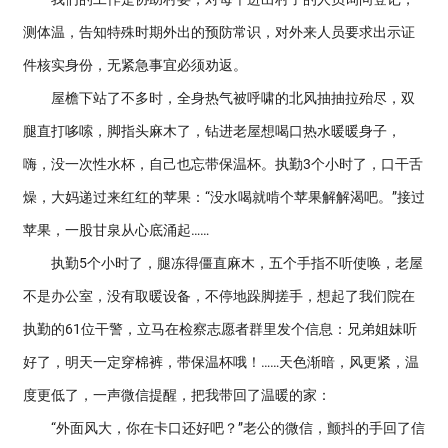
测体温，告知特殊时期外出的预防常识，对外来人员要求出示证
件核实身份，无紧急事宜必须劝返。
屋檐下站了不多时，全身热气被呼啸的北风抽抽拉殆尽，双
腿直打哆嗦，脚指头麻木了，钻进老屋想喝口热水暖暖身子，
嗨，没一次性水杯，自己也忘带保温杯。执勤3个小时了，口干舌
燥，大妈递过来红红的苹果：“没水喝就啃个苹果解解渴吧。”接过
苹果，一股甘泉从心底涌起……
执勤5个小时了，腿冻得僵直麻木，五个手指不听使唤，老屋
不是办公室，没有取暖设备，不停地跺脚搓手，想起了我们院在
执勤的61位干警，立马在检察志愿者群里发个信息：兄弟姐妹听
好了，明天一定穿棉裤，带保温杯哦！……天色渐暗，风更紧，温
度更低了，一声微信提醒，把我带回了温暖的家：
“外面风大，你在卡口还好吧？”老公的微信，颤抖的手回了信