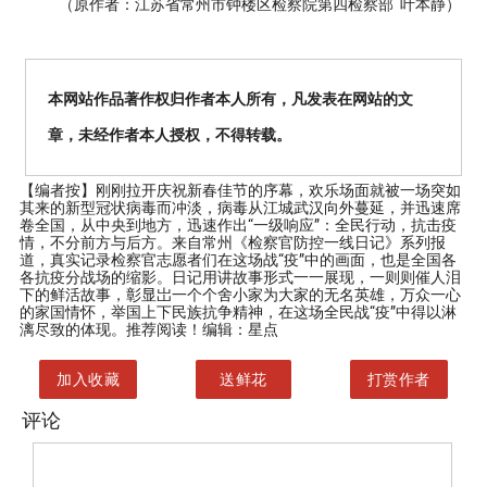
（原作者：江苏省常州市钟楼区检察院第四检察部 叶本静）
本网站作品著作权归作者本人所有，凡发表在网站的文
章，未经作者本人授权，不得转载。
【编者按】
刚刚拉开庆祝新春佳节的序幕，欢乐场面就被一场突如
其来的新型冠状病毒而冲淡，病毒从江城武汉向外蔓延，并迅速席
卷全国，从中央到地方，迅速作出“一级响应”：全民行动，抗击疫
情，不分前方与后方。来自常州《检察官防控一线日记》系列报
道，真实记录检察官志愿者们在这场战“疫”中的画面，也是全国各
各抗疫分战场的缩影。日记用讲故事形式一一展现，一则则催人泪
下的鲜活故事，彰显岀一个个舍小家为大家的无名英雄，万众一心
的家国情怀，举国上下民族抗争精神，在这场全民战“疫”中得以淋
漓尽致的体现。推荐阅读！编辑：星点
加入收藏
送鲜花
打赏作者
评论