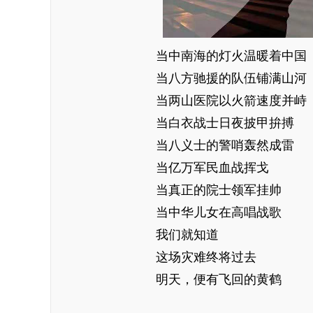
当中南海的灯火温暖着中国
当八方驰援的队伍铺满山河
当两山医院以火箭速度并峙
当白衣战士日夜披甲拚搏
当八义士的警哨轰然成雷
当亿万军民血战挥戈
当真正的院士领军挂帅
当中华儿女在高唱战歌
我们就知道
这场灾难终将过去
明天，便有飞回的黄鹤