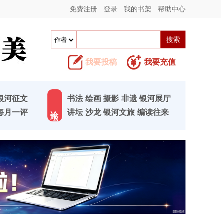
免费注册
登录
我的书架
帮助中心
我要投稿
我要充值
银河征文
书法
绘画
摄影
非遗
银河展厅
论 坛
每月一评
讲坛
沙龙
银河文旅
编读往来