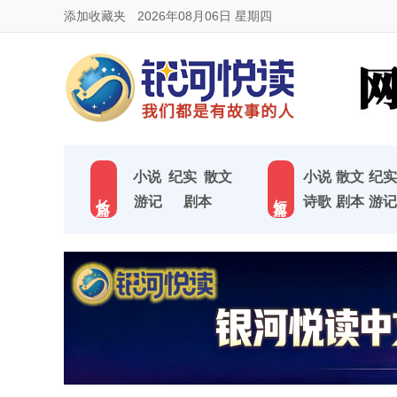
添加收藏夹
2026年08月06日 星期四
小说
纪实
散文
小说
散文
纪实
长 篇
短 篇
游记
剧本
诗歌
剧本
游记