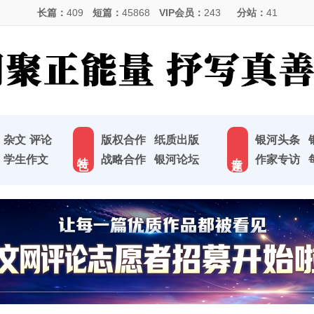
长篇：
409
短篇：
45868
VIP会员：
243
分站：
41
杂文
评论
版权合作
纸质出版
银河头条
特 色
专 题
学生作文
战略合作
银河论坛
作家专访