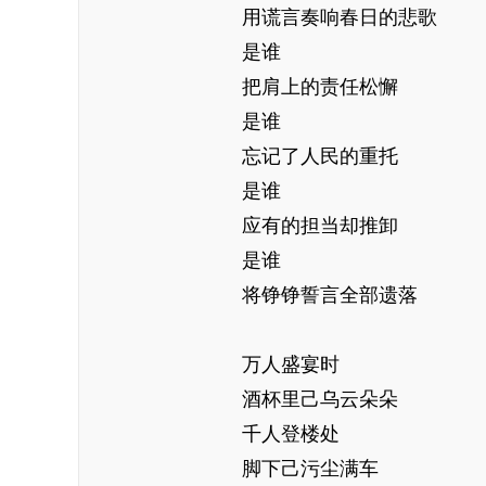
用谎言奏响春日的悲歌
是谁
把肩上的责任松懈
是谁
忘记了人民的重托
是谁
应有的担当却推卸
是谁
将铮铮誓言全部遗落
万人盛宴时
酒杯里己乌云朵朵
千人登楼处
脚下己污尘满车